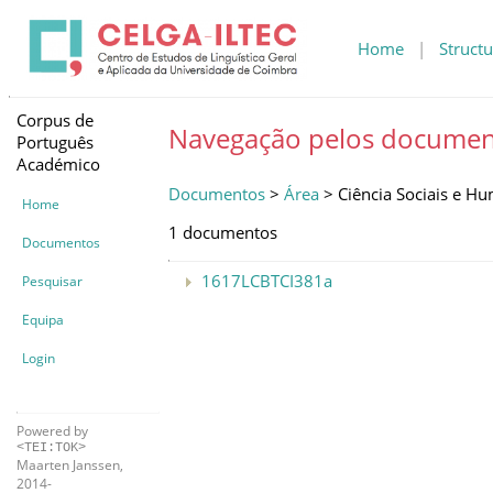
Home
|
Structu
Corpus de
Navegação pelos documen
Português
Académico
Documentos
>
Área
> Ciência Sociais e H
Home
1 documentos
Documentos
1617LCBTCI381a
Pesquisar
Equipa
Login
Powered by
<TEI:TOK>
Maarten Janssen,
2014-