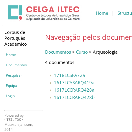
Home
|
Structu
Corpus de
Navegação pelos documen
Português
Académico
Documentos
>
Curso
> Arqueologia
Home
4 documentos
Documentos
1718LCSFA72a
Pesquisar
1617LCASARQ419a
Equipa
1617LCCRARQ428a
Login
1617LCCRARQ428b
Powered by
<TEI:TOK>
Maarten Janssen,
2014-