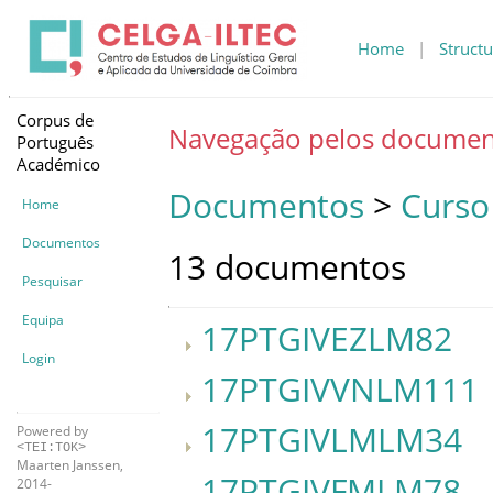
Home
|
Structu
Corpus de
Navegação pelos documen
Português
Académico
Documentos
>
Curso
Home
Documentos
13 documentos
Pesquisar
Equipa
17PTGIVEZLM82
Login
17PTGIVVNLM111
17PTGIVLMLM34
Powered by
<TEI:TOK>
Maarten Janssen,
17PTGIVFMLM78
2014-