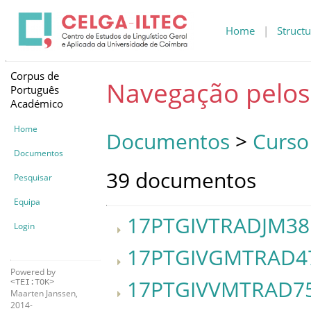
Home
|
Structu
Corpus de
Navegação pelo
Português
Académico
Home
Documentos
>
Curso
Documentos
39 documentos
Pesquisar
Equipa
17PTGIVTRADJM38
Login
17PTGIVGMTRAD4
Powered by
17PTGIVVMTRAD7
<TEI:TOK>
Maarten Janssen,
2014-