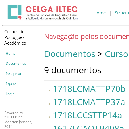
Home
|
Structu
Corpus de
Navegação pelos documen
Português
Académico
Documentos
>
Curso
Home
Documentos
9 documentos
Pesquisar
Equipa
1718LCMATTP70b
Login
1718LCMATTP37a
1718LCCSTTP14a
Powered by
<TEI:TOK>
Maarten Janssen,
1617LCAOTP408a
2014-