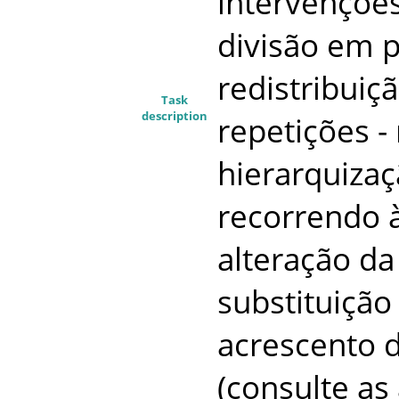
intervenções
divisão em p
redistribuiç
Task
description
repetições -
hierarquizaç
recorrendo à
alteração da
substituição 
acrescento 
(consulte as