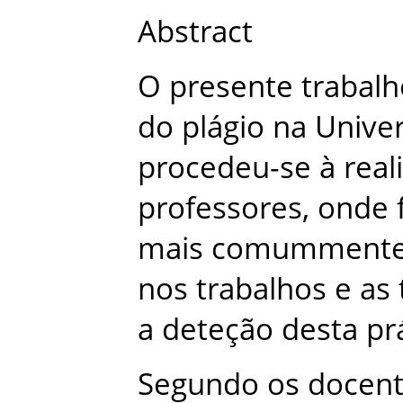
Abstract
O
presente
trabalh
do
plágio
na
Unive
procedeu-se
à
real
professores
,
onde
mais
comumment
nos
trabalhos
e
as
a
deteção
desta
pr
Segundo
os
docen