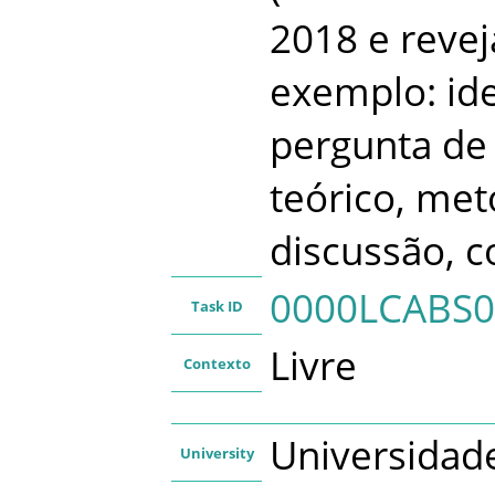
2018 e revej
exemplo: ide
pergunta de
teórico, met
discussão, c
0000LCABS0
Task ID
Livre
Contexto
Universidad
University