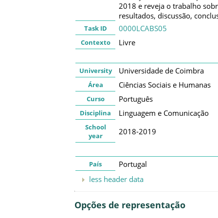
2018 e reveja o trabalho sobr
resultados, discussão, conclu
0000LCABS05
Task ID
Livre
Contexto
Universidade de Coimbra
University
Ciências Sociais e Humanas
Área
Português
Curso
Linguagem e Comunicação
Disciplina
School
2018-2019
year
Portugal
País
less header data
Opções de representação