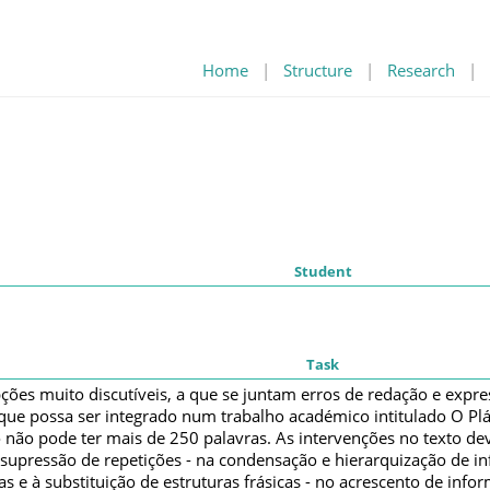
Home
|
Structure
|
Research
|
Student
Task
ções muito discutíveis, a que se juntam erros de redação e expre
que possa ser integrado num trabalho académico intitulado O Pl
to não pode ter mais de 250 palavras. As intervenções no texto dev
 supressão de repetições - na condensação e hierarquização de i
s e à substituição de estruturas frásicas - no acrescento de info