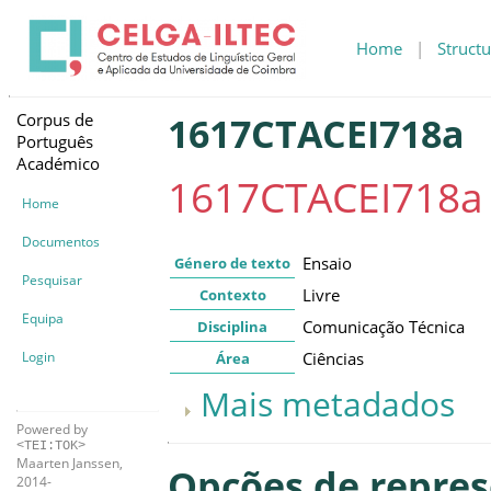
Home
|
Structu
Corpus de
1617CTACEI718a
Português
Académico
1617CTACEI718a
Home
Documentos
Ensaio
Género de texto
Pesquisar
Livre
Contexto
Equipa
Comunicação Técnica
Disciplina
Login
Ciências
Área
Mais metadados
Powered by
<TEI:TOK>
Maarten Janssen,
Opções de repre
2014-