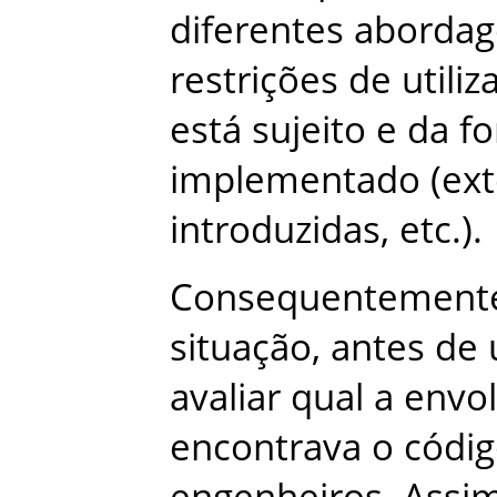
diferentes
abordag
restrições
de
utiliz
está
sujeito
e
da
f
implementado
(
ex
introduzidas
,
etc
.
)
.
Consequentement
situação
,
antes
de
avaliar
qual
a
envol
encontrava
o
códi
engenheiros
.
Assi