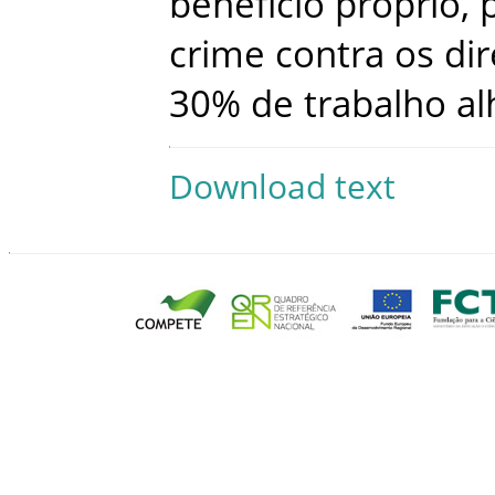
benefício
próprio
,
crime
contra
os
dir
30
%
de
trabalho
al
Download text