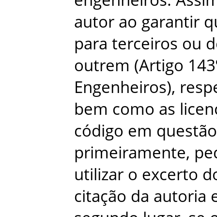
autor
ao
garantir
q
para
terceiros
ou
d
outrem
(
Artigo
143
Engenheiros
)
,
resp
bem
como
as
licen
código
em
questão
primeiramente
,
ped
utilizar
o
excerto
d
citação
da
autoria