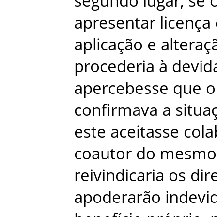
segundo
lugar
,
se
apresentar
licença
aplicação
e
alteraç
procederia
à
devid
apercebesse
que
o
confirmava
a
situa
este
aceitasse
cola
coautor
do
mesmo
reivindicaria
os
dir
apoderarão
indevi