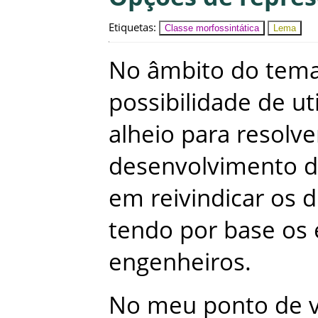
Etiquetas
:
Classe morfossintática
Lema
No
âmbito
do
tem
possibilidade
de
ut
alheio
para
resolve
desenvolvimento
d
em
reivindicar
os
d
tendo
por
base
os
engenheiros
.
No
meu
ponto
de