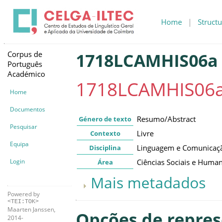
Home
|
Structu
Corpus de
1718LCAMHIS06a
Português
Académico
1718LCAMHIS06
Home
Documentos
Resumo/Abstract
Género de texto
Pesquisar
Livre
Contexto
Equipa
Linguagem e Comunicaç
Disciplina
Login
Ciências Sociais e Huma
Área
Mais metadados
Powered by
<TEI:TOK>
Maarten Janssen,
Opções de repre
2014-