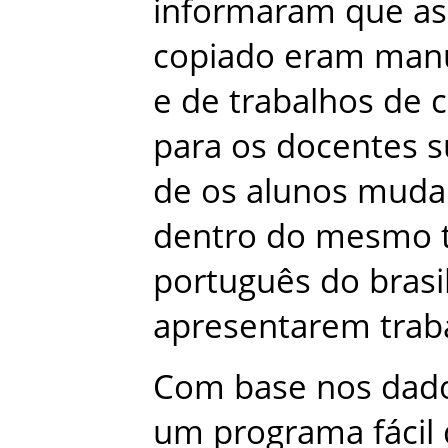
informaram
que
as
copiado
eram
man
e
de
trabalhos
de
c
para
os
docentes
s
de
os
alunos
muda
dentro
do
mesmo
português
do
brasi
apresentarem
trab
Com
base
nos
dad
um
programa
fácil