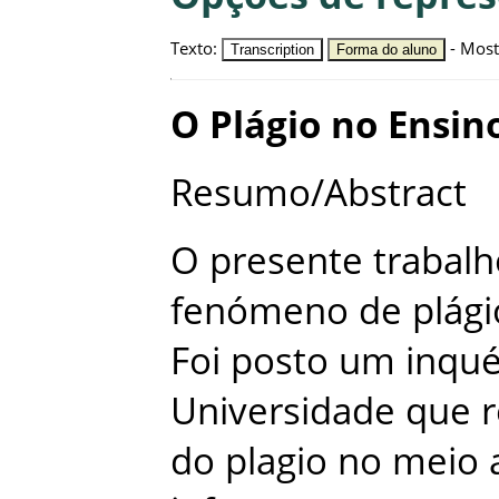
Texto
:
-
Most
Transcription
Forma do aluno
O
Plágio
no
Ensin
Resumo/Abstract
O
presente
trabalh
fenómeno
de
plági
Foi
posto
um
inqué
Universidade
que
do
plagio
no
meio