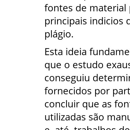
fontes
de
material
principais
indicios
plágio
.
Esta
ideia
fundame
que
o
estudo
exaus
conseguiu
determi
fornecidos
por
par
concluir
que
as
fon
utilizadas
são
manu
e
,
até
,
trabalhos
de