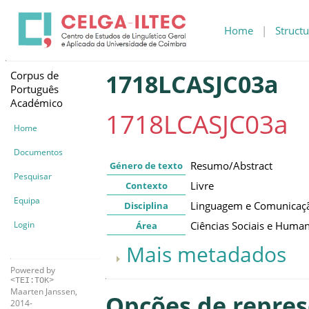
Home
|
Structu
Corpus de
1718LCASJC03a
Português
Académico
1718LCASJC03a
Home
Documentos
Resumo/Abstract
Género de texto
Pesquisar
Livre
Contexto
Equipa
Linguagem e Comunicaç
Disciplina
Login
Ciências Sociais e Huma
Área
Mais metadados
Powered by
<TEI:TOK>
Maarten Janssen,
Opções de repre
2014-