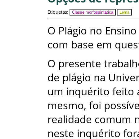
Etiquetas
:
Classe morfossintática
Lema
O
Plágio
no
Ensino
com
base
em
ques
O
presente
trabalh
de
plágio
na
Unive
um
inquérito
feito
mesmo
,
foi
possíve
realidade
comum
neste
inquérito
fo