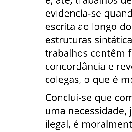
evidencia-se
quan
escrita
ao
longo
do
estruturas
sintátic
trabalhos
contêm
concordância
e
re
colegas
,
o
que
é
mo
Conclui-se
que
com
uma
necessidade
,
ilegal
,
é
moralmen