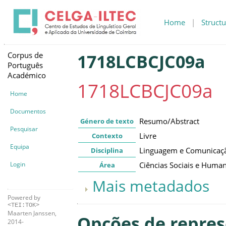
Home
|
Structu
Corpus de
1718LCBCJC09a
Português
Académico
1718LCBCJC09a
Home
Documentos
Resumo/Abstract
Género de texto
Pesquisar
Livre
Contexto
Equipa
Linguagem e Comunicaç
Disciplina
Login
Ciências Sociais e Huma
Área
Mais metadados
Powered by
<TEI:TOK>
Maarten Janssen,
Opções de repre
2014-