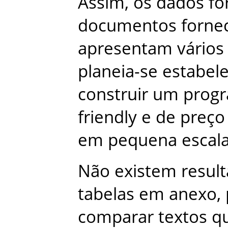
Assim
,
os
dados
fo
documentos
forne
apresentam
vários
planeia-se
estabel
construir
um
prog
friendly
e
de
preço
em
pequena
escal
Não
existem
resul
tabelas
em
anexo
,
comparar
textos
q