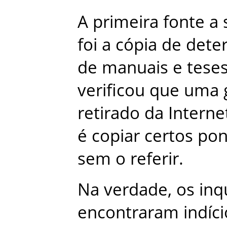
A
primeira
fonte
a
foi
a
cópia
de
dete
de
manuais
e
tese
verificou
que
uma
retirado
da
Interne
é
copiar
certos
pon
sem
o
referir
.
Na
verdade
,
os
inq
encontraram
indíc