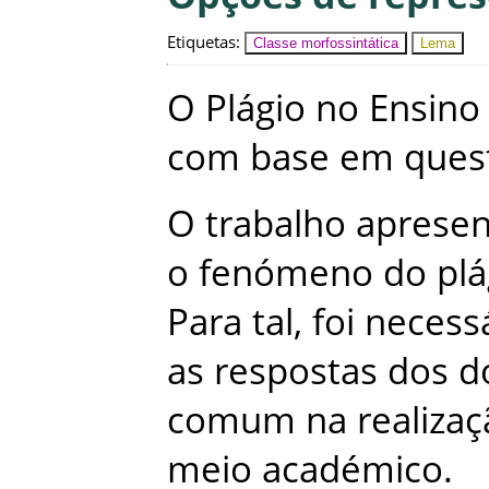
Etiquetas
:
Classe morfossintática
Lema
O
Plágio
no
Ensino
com
base
em
ques
O
trabalho
aprese
o
fenómeno
do
plá
Para
tal
,
foi
necess
as
respostas
dos
d
comum
na
realiza
meio
académico
.