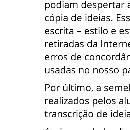
podiam
despertar
cópia
de
ideias
.
Es
escrita
–
estilo
e
es
retiradas
da
Intern
erros
de
concordân
usadas
no
nosso
p
Por
último
,
a
seme
realizados
pelos
al
transcrição
de
idei