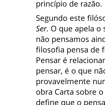
princípio
de
razão
.
Segundo
este
filós
Ser
.
O
que
apela
o
não
pensamos
ain
filosofia
pensa
de
Pensar
é
relaciona
pensar
,
é
o
que
nã
provavelmente
nu
obra
Carta
sobre
o
define
que
o
pens