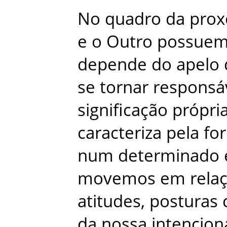
No
quadro
da
prox
e
o
Outro
possue
depende
do
apelo
se
tornar
responsá
significação
própri
caracteriza
pela
fo
num
determinado
movemos
em
rela
atitudes
,
posturas
da
nossa
intencion