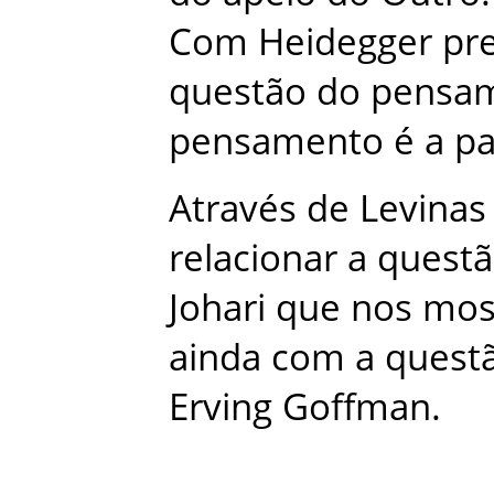
Com
Heidegger
pr
questão
do
pensa
pensamento
é
a
pa
Através
de
Levinas
relacionar
a
quest
Johari
que
nos
mos
ainda
com
a
quest
Erving
Goffman
.