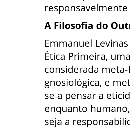
responsavelmente
A
Filosofia
do
Out
Emmanuel
Levinas
Ética
Primeira
,
um
considerada
meta-f
gnosiológica
,
e
met
se
a
pensar
a
etici
enquanto
humano
,
seja
a
responsabili