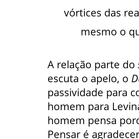
vórtices
das
rea
mesmo
o
q
A
relação
parte
do
escuta
o
apelo
,
o
D
passividade
para
c
homem
para
Levin
homem
pensa
por
Pensar
é
agradece