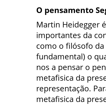
O
pensamento
Se
Martin
Heidegger
importantes
da
co
como
o
filósofo
da
fundamental
)
o
qua
nos
a
pensar
o
pen
metafisica
da
pres
representação
.
Par
metafisica
da
pres