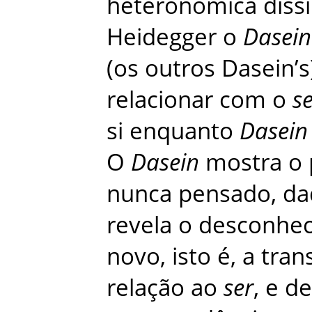
heteronómica
diss
Heidegger
o
Dasein
(
os
outros
Dasein’s
relacionar
com
o
s
si
enquanto
Dasein
O
Dasein
mostra
o
nunca
pensado
,
da
revela
o
desconhec
novo
,
isto
é
,
a
tran
relação
ao
ser
,
e
d