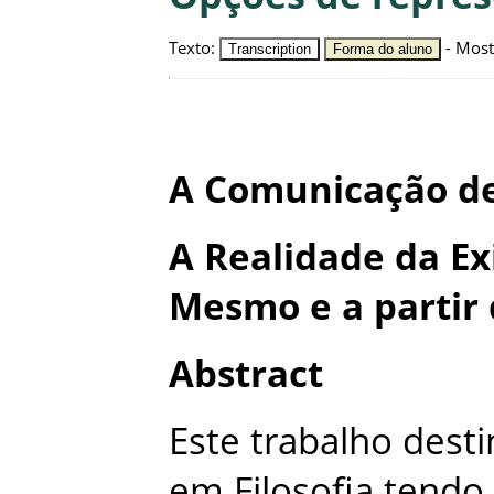
Texto
:
-
Most
Transcription
Forma do aluno
A
Comunicação
d
A
Realidade
da
Ex
Mesmo
e
a
partir
Abstract
Este
trabalho
desti
em
Filosofia
tendo