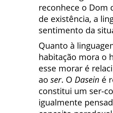
reconhece
o
Dom
de
existência
,
a
li
sentimento
da
sit
Quanto
à
linguage
habitação
mora
o
esse
morar
é
relac
ao
ser
.
O
Dasein
é
r
constitui
um
ser-c
igualmente
pensa