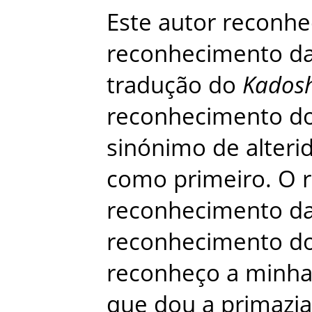
Este
autor
reconhe
reconhecimento
d
tradução
do
Kados
reconhecimento
d
sinónimo
de
alteri
como
primeiro
.
O
reconhecimento
d
reconhecimento
d
reconheço
a
minh
que
dou
a
primazia