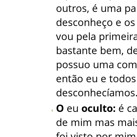
outros
,
é
uma
pa
desconheço
e
os
vou
pela
primeir
bastante
bem
,
d
possuo
uma
com
então
eu
e
todos
desconhecíamos
O
eu
oculto
:
é
ca
de
mim
mas
mai
foi
visto
por
mim