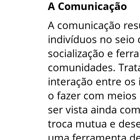
A
Comunicação
A
comunicação
res
indivíduos
no
seio
socialização
e
ferr
comunidades
.
Trat
interação
entre
os
o
fazer
com
meios
ser
vista
ainda
co
troca
mutua
e
des
uma
ferramenta
d