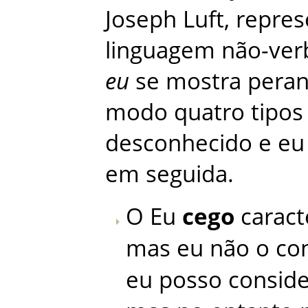
Joseph
Luft
,
repres
linguagem
não-ver
eu
se
mostra
peran
modo
quatro
tipos
desconhecido
e
eu
em
seguida
.
O
Eu
cego
caract
mas
eu
não
o
co
eu
posso
consid