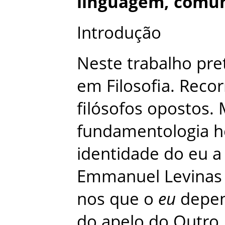
linguagem
,
comun
Introdução
Neste
trabalho
pre
em
Filosofia
.
Recor
filósofos
opostos
.
fundamentologia
h
identidade
do
eu
a
Emmanuel
Levinas
nos
que
o
eu
depe
do
apelo
do
Outro
.