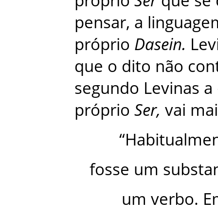
próprio
Ser
que
se
pensar
,
a
linguage
próprio
Dasein
.
Lev
que
o
dito
não
con
segundo
Levinas
a
próprio
Ser
,
vai
mai
“
Habitualme
fosse
um
substa
um
verbo
.
E