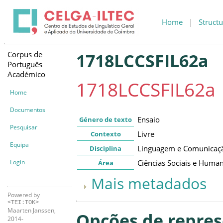
Home
|
Structu
Corpus de
1718LCCSFIL62a
Português
Académico
1718LCCSFIL62a
Home
Documentos
Ensaio
Género de texto
Pesquisar
Livre
Contexto
Equipa
Linguagem e Comunicaç
Disciplina
Login
Ciências Sociais e Huma
Área
Mais metadados
Powered by
<TEI:TOK>
Maarten Janssen,
Opções de repre
2014-