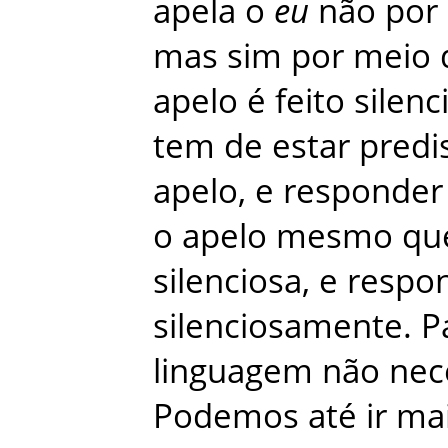
apela
o
eu
não
por
mas
sim
por
meio
apelo
é
feito
silen
tem
de
estar
predi
apelo
,
e
responder
o
apelo
mesmo
qu
silenciosa
,
e
respo
silenciosamente
.
P
linguagem
não
nec
Podemos
até
ir
ma