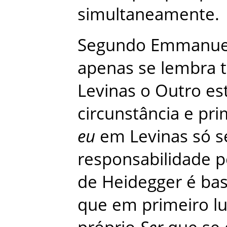
simultaneamente
.
Segundo
Emmanue
apenas
se
lembra
Levinas
o
Outro
es
circunstância
e
pri
eu
em
Levinas
só
s
responsabilidade
p
de
Heidegger
é
bas
que
em
primeiro
l