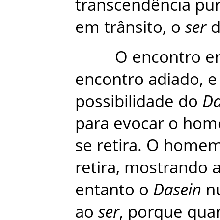
transcendência
pu
em
trânsito
,
o
ser
d
O
encontro
e
encontro
adiado
,
e
possibilidade
do
Da
para
evocar
o
hom
se
retira
.
O
home
retira
,
mostrando
entanto
o
Dasein
n
ao
ser
,
porque
qua