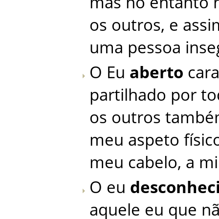
mas
no
entanto
os
outros
,
e
assi
uma
pessoa
inse
O
Eu
aberto
cara
partilhado
por
to
os
outros
també
meu
aspeto
físic
meu
cabelo
,
a
mi
O
eu
desconhec
aquele
eu
que
n