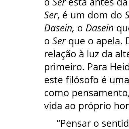
o
Ser
está
antes
da
Ser
,
é
um
dom
do
Dasein
,
o
Dasein
qu
o
Ser
que
o
apela
.
relação
à
luz
da
alt
primeiro
.
Para
Hei
este
filósofo
é
um
como
pensamento
vida
ao
próprio
ho
“
Pensar
o
senti