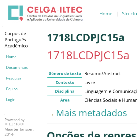
Home
|
Structu
Corpus de
1718LCDPJC15a
Português
Académico
1718LCDPJC15a
Home
Documentos
Resumo/Abstract
Género de texto
Pesquisar
Livre
Contexto
Equipa
Linguagem e Comunicaç
Disciplina
Login
Ciências Sociais e Huma
Área
Mais metadados
Powered by
<TEI:TOK>
Maarten Janssen,
Opções de repre
2014-