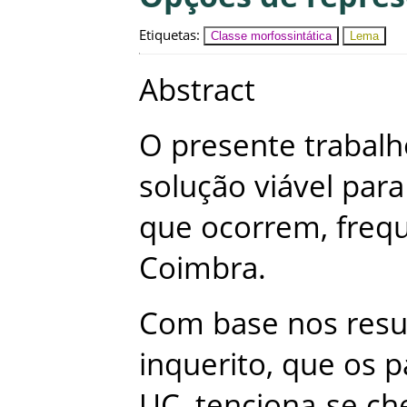
Etiquetas
:
Classe morfossintática
Lema
Abstract
O
presente
trabalh
solução
viável
para
que
ocorrem
,
freq
Coimbra
.
Com
base
nos
resu
inquerito
,
que
os
p
UC
,
tenciona-se
ch