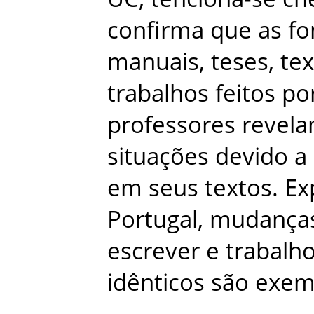
confirma
que
as
fo
manuais
,
teses
,
tex
trabalhos
feitos
po
professores
revel
situações
devido
a
em
seus
textos
.
Ex
Portugal
,
mudança
escrever
e
trabalh
idênticos
são
exem