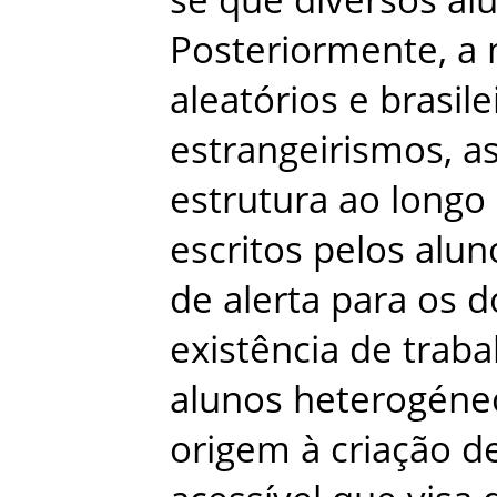
Posteriormente
,
a
aleatórios
e
brasile
estrangeirismos
,
a
estrutura
ao
longo
escritos
pelos
alun
de
alerta
para
os
d
existência
de
traba
alunos
heterogéne
origem
à
criação
d