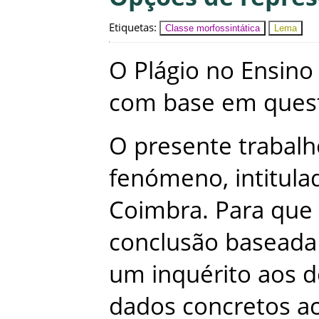
Etiquetas
:
Classe morfossintática
Lema
O
Plágio
no
Ensino
com
base
em
ques
O
presente
trabalh
fenómeno
,
intitula
Coimbra
.
Para
que
conclusão
baseada
um
inquérito
aos
d
dados
concretos
a