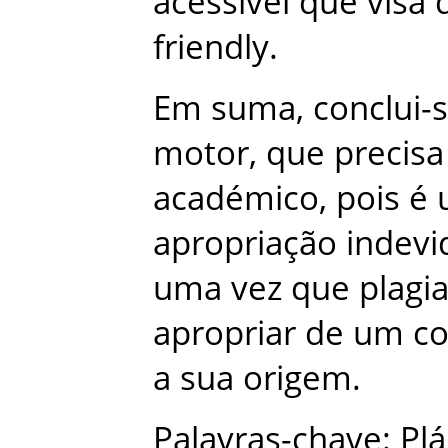
acessível
que
visa
friendly
.
Em
suma
,
conclui-
motor
,
que
precisa
académico
,
pois
é
apropriação
indevi
uma
vez
que
plagia
apropriar
de
um
c
a
sua
origem
.
Palavras-chave
:
Plá