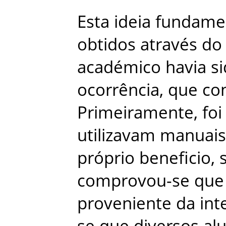
Esta
ideia
fundame
obtidos
através
do
académico
havia
s
ocorrência
,
que
con
Primeiramente
,
foi
utilizavam
manuais
próprio
beneficio
,
comprovou-se
que
proveniente
da
int
se
que
diversos
al