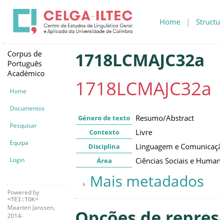
Home
|
Structu
Corpus de
1718LCMAJC32a
Português
Académico
1718LCMAJC32a
Home
Documentos
Resumo/Abstract
Género de texto
Pesquisar
Livre
Contexto
Equipa
Linguagem e Comunicaç
Disciplina
Login
Ciências Sociais e Huma
Área
Mais metadados
Powered by
<TEI:TOK>
Maarten Janssen,
Opções de repre
2014-