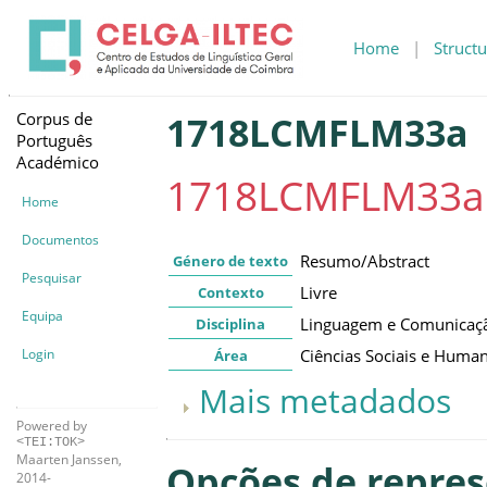
Home
|
Structu
Corpus de
1718LCMFLM33a
Português
Académico
1718LCMFLM33a
Home
Documentos
Resumo/Abstract
Género de texto
Pesquisar
Livre
Contexto
Equipa
Linguagem e Comunicaç
Disciplina
Login
Ciências Sociais e Huma
Área
Mais metadados
Powered by
<TEI:TOK>
Maarten Janssen,
Opções de repre
2014-