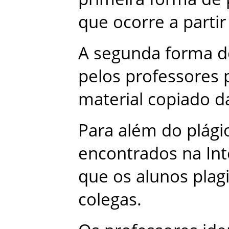
que
ocorre
a
partir
A
segunda
forma
d
pelos
professores
material
copiado
d
Para
além
do
plági
encontrados
na
In
que
os
alunos
plag
colegas
.