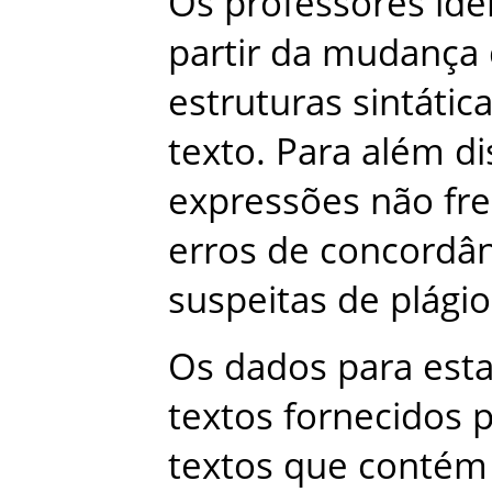
Os
professores
ide
partir
da
mudança
estruturas
sintátic
texto
.
Para
além
di
expressões
não
fr
erros
de
concordân
suspeitas
de
plágio
Os
dados
para
est
textos
fornecidos
p
textos
que
contém