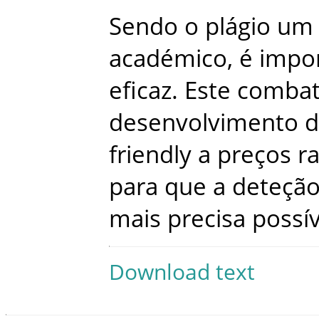
Sendo
o
plágio
um
académico
,
é
impo
eficaz
.
Este
comba
desenvolvimento
d
friendly
a
preços
r
para
que
a
deteçã
mais
precisa
possív
Download text