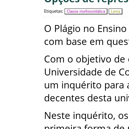
Etiquetas
:
Classe morfossintática
Lema
O
Plágio
no
Ensino
com
base
em
ques
Com
o
objetivo
de
Universidade
de
C
um
inquérito
para
decentes
desta
uni
Neste
inquérito
,
os
primeira
forma
de