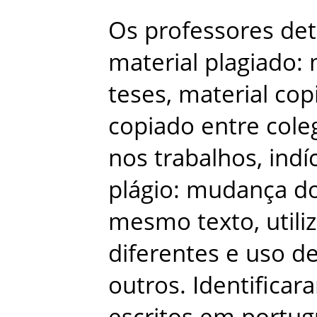
Os
professores
de
material
plagiado
:
teses
,
material
cop
copiado
entre
cole
nos
trabalhos
,
indí
plágio
:
mudança
d
mesmo
texto
,
utili
diferentes
e
uso
d
outros
.
Identificar
escritos
em
portug