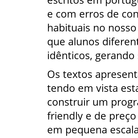
e
com
erros
de
con
habituais
no
nosso
que
alunos
diferen
idênticos
,
gerando
Os
textos
apresen
tendo
em
vista
est
construir
um
prog
friendly
e
de
preço
em
pequena
escal