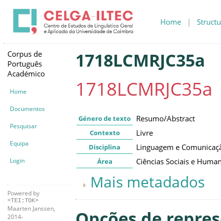
Home
|
Structu
Corpus de
1718LCMRJC35a
Português
Académico
1718LCMRJC35a
Home
Documentos
Resumo/Abstract
Género de texto
Pesquisar
Livre
Contexto
Equipa
Linguagem e Comunicaç
Disciplina
Login
Ciências Sociais e Huma
Área
Mais metadados
Powered by
<TEI:TOK>
Maarten Janssen,
Opções de repre
2014-