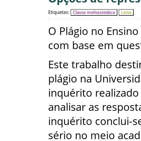
Etiquetas
:
Classe morfossintática
Lema
O
Plágio
no
Ensino
com
base
em
ques
Este
trabalho
desti
plágio
na
Universi
inquérito
realizado
analisar
as
respost
inquérito
conclui-s
sério
no
meio
acad