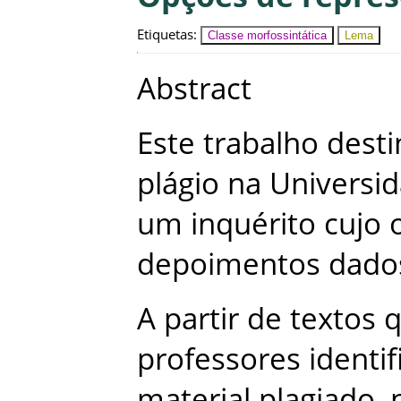
Etiquetas
:
Classe morfossintática
Lema
Abstract
Este
trabalho
desti
plágio
na
Universi
um
inquérito
cujo
depoimentos
dado
A
partir
de
textos
professores
identi
material
plagiado
,