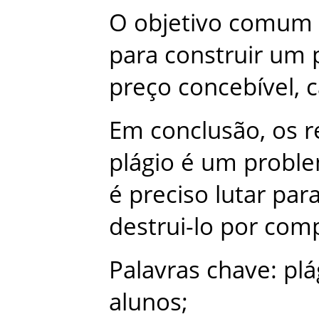
O
objetivo
comum
para
construir
um
preço
concebível
,
c
Em
conclusão
,
os
r
plágio
é
um
probl
é
preciso
lutar
par
destrui-lo
por
comp
Palavras
chave
:
plá
alunos
;