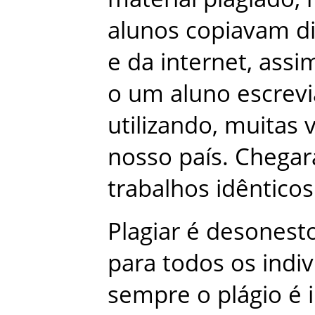
alunos
copiavam
d
e
da
internet
,
assi
o
um
aluno
escrevi
utilizando
,
muitas
nosso
país
.
Chega
trabalhos
idênticos
Plagiar
é
desonest
para
todos
os
indi
sempre
o
plágio
é