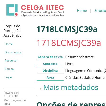
Home
|
Structu
Corpus de
1718LCMSJC39a
Português
Académico
1718LCMSJC39a
Home
Documentos
Resumo/Abstract
Género de texto
Pesquisar
Livre
Contexto
Equipa
Linguagem e Comunicaç
Disciplina
Login
Ciências Sociais e Huma
Área
Mais metadados
Powered by
<TEI:TOK>
Maarten Janssen,
Opções de repre
2014-