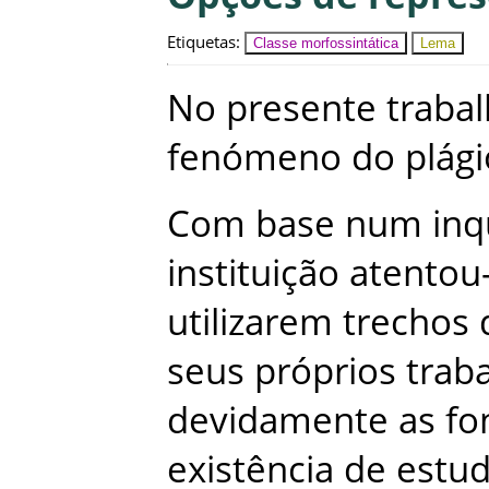
Etiquetas
:
Classe morfossintática
Lema
No
presente
traba
fenómeno
do
plági
Com
base
num
inq
instituição
atentou
utilizarem
trechos
seus
próprios
trab
devidamente
as
fo
existência
de
estu