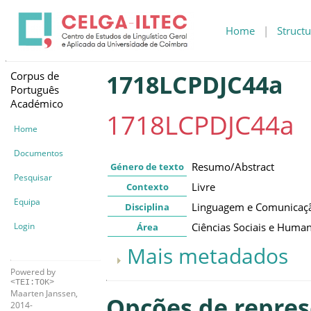
Home
|
Structu
Corpus de
1718LCPDJC44a
Português
Académico
1718LCPDJC44a
Home
Documentos
Resumo/Abstract
Género de texto
Pesquisar
Livre
Contexto
Equipa
Linguagem e Comunicaç
Disciplina
Login
Ciências Sociais e Huma
Área
Mais metadados
Powered by
<TEI:TOK>
Maarten Janssen,
Opções de repre
2014-