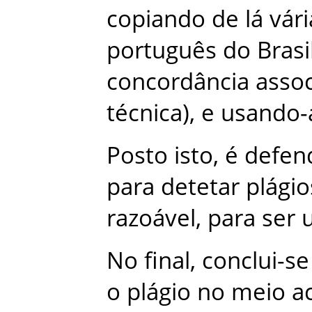
copiando
de
lá
vári
português
do
Brasi
concordância
asso
técnica
)
,
e
usando-
Posto
isto
,
é
defen
para
detetar
plágio
razoável
,
para
ser
No
final
,
conclui-se
o
plágio
no
meio
a