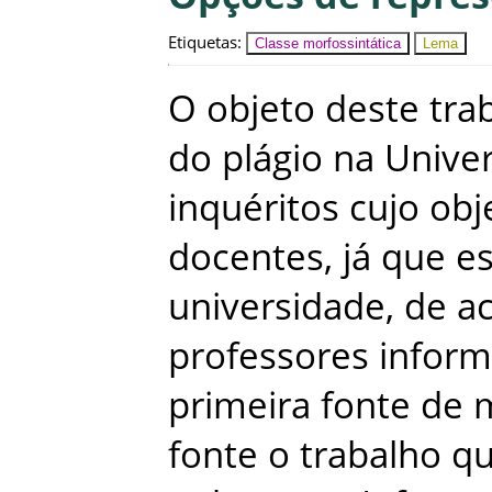
Etiquetas
:
Classe morfossintática
Lema
O
objeto
deste
tra
do
plágio
na
Unive
inquéritos
cujo
obj
docentes
,
já
que
es
universidade
,
de
a
professores
infor
primeira
fonte
de
m
fonte
o
trabalho
q