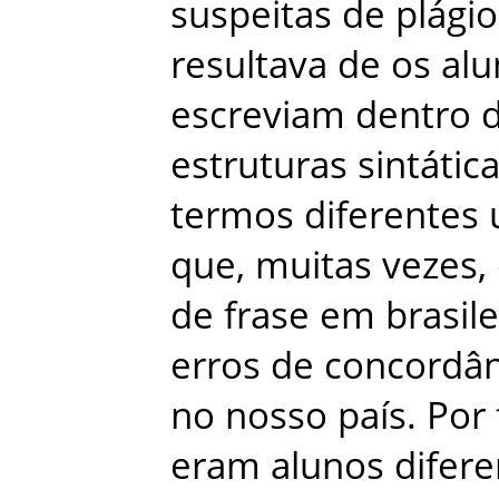
suspeitas
de
plágio
resultava
de
os
alu
escreviam
dentro
estruturas
sintátic
termos
diferentes
que
,
muitas
vezes
,
de
frase
em
brasile
erros
de
concordân
no
nosso
país
.
Por
eram
alunos
difer