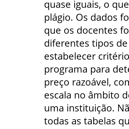
quase
iguais
,
o
que
plágio
.
Os
dados
f
que
os
docentes
f
diferentes
tipos
de
estabelecer
critéri
programa
para
det
preço
razoável
,
co
escala
no
âmbito
d
uma
instituição
.
N
todas
as
tabelas
q