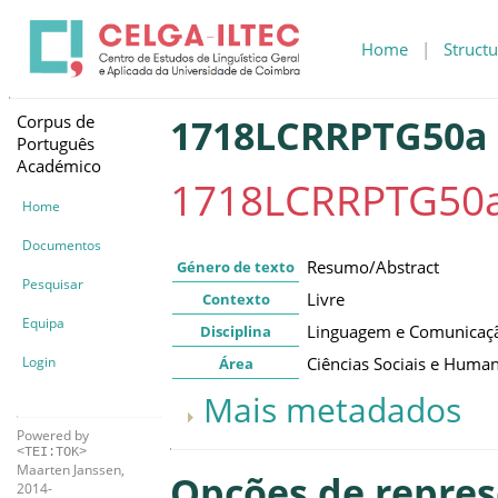
Home
|
Structu
Corpus de
1718LCRRPTG50a
Português
Académico
1718LCRRPTG50
Home
Documentos
Resumo/Abstract
Género de texto
Pesquisar
Livre
Contexto
Equipa
Linguagem e Comunicaç
Disciplina
Login
Ciências Sociais e Huma
Área
Mais metadados
Powered by
<TEI:TOK>
Maarten Janssen,
Opções de repre
2014-