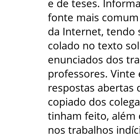
e
de
teses
.
Inform
fonte
mais
comum
da
Internet
,
tendo
colado
no
texto
sol
enunciados
dos
tr
professores
.
Vinte
respostas
abertas
copiado
dos
colega
tinham
feito
,
além
nos
trabalhos
indíc