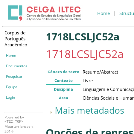
Home
|
Structu
Corpus de
1718LCSLJC52a
Português
Académico
1718LCSLJC52a
Home
Documentos
Resumo/Abstract
Género de texto
Pesquisar
Livre
Contexto
Equipa
Linguagem e Comunicaç
Disciplina
Login
Ciências Sociais e Huma
Área
Mais metadados
Powered by
<TEI:TOK>
Maarten Janssen,
Opções de repre
2014-