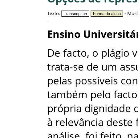
Texto
:
-
Most
Transcription
Forma do aluno
Ensino
Universitá
De
facto
,
o
plágio
v
trata-se
de
um
ass
pelas
possíveis
con
também
pelo
facto
própria
dignidade
à
relevância
deste
análise
,
foi
feito
,
n