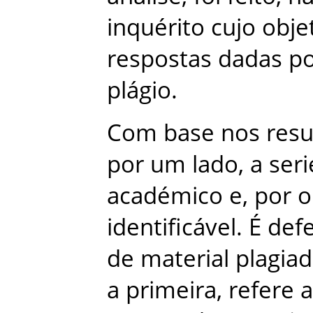
inquérito
cujo
obje
respostas
dadas
p
plágio
.
Com
base
nos
resu
por
um
lado
,
a
ser
académico
e
,
por
o
identificável
.
É
def
de
material
plagia
a
primeira
,
refere
a