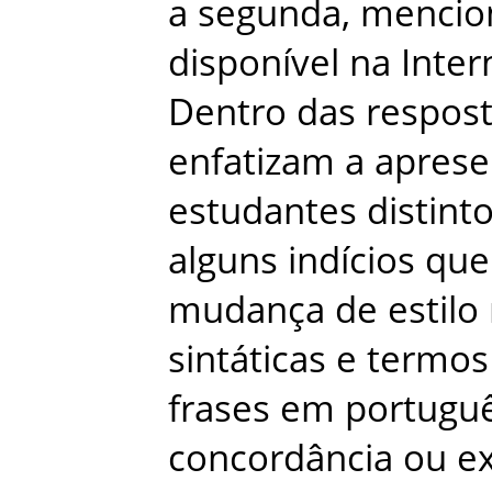
a
segunda
,
mencio
disponível
na
Inter
Dentro
das
respos
enfatizam
a
aprese
estudantes
distint
alguns
indícios
que
mudança
de
estilo
sintáticas
e
termos
frases
em
portugu
concordância
ou
e