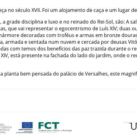
eça
no
século
XVII
.
Foi
um
alojamento
de
caça
e
um
lugar
de
m
,
a
grade
disciplina
e
luxo
e
no
reinado
do
Rei-Sol
,
são
:
A
sa
las
,
que
vai
representar
o
egocentrismo
de
Luís
XIV
;
duas
ou
mármore
decoradas
com
troféus
e
armas
em
bronze
doura
ça
,
armada
e
sentada
num
nuvem
e
cercada
por
deusas
Vitó
adas
com
temos
dos
benefícios
das
paz
trazida
durante
o
re
XIV
,
está
presente
na
fachada
do
lado
do
jardim
,
onde
o
re
da
planta
bem
pensada
do
palácio
de
Versalhes
,
este
magnif