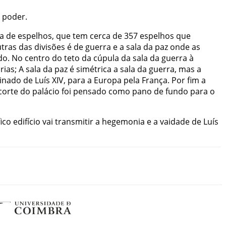
poder
.
la
de
espelhos
,
que
tem
cerca
de
357
espelhos
que
tras
das
divisões
é
de
guerra
e
a
sala
da
paz
onde
as
do
.
No
centro
do
teto
da
cúpula
da
sala
da
guerra
à
rias
;
A
sala
da
paz
é
simétrica
a
sala
da
guerra
,
mas
a
inado
de
Luís
XIV
,
para
a
Europa
pela
França
.
Por
fim
a
corte
do
palácio
foi
pensado
como
pano
de
fundo
para
o
ico
edifício
vai
transmitir
a
hegemonia
e
a
vaidade
de
Luís