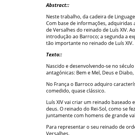
Abstract:
:
Neste
trabalho
,
da
cadeira
de
Linguag
Com
base
de
informações
,
adquiridas
de
Versalhes
do
reinado
de
Luís
XIV
.
A
introdução
ao
Barroco
;
a
segunda
a
ex
tão
importante
no
reinado
de
Luís
XIV
.
Texto:
:
Nascido
e
desenvolvendo-se
no
século
antagónicas
:
Bem
e
Mel
,
Deus
e
Diabo
,
No
França
o
Barroco
adquiro
caracterí
comedido
,
quase
clássico
.
Luís
XIV
vai
criar
um
reinado
baseado
deus
.
O
reinado
do
Rei-Sol
,
como
se
fe
juntamente
com
homens
de
grande
va
Para
representar
o
seu
reinado
de
or
Versalhes
.