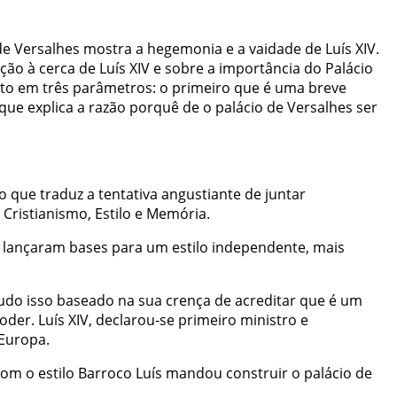
de
Versalhes
mostra
a
hegemonia
e
a
vaidade
de
Luís
XIV
.
ação
à
cerca
de
Luís
XIV
e
sobre
a
importância
do
Palácio
xto
em
três
parâmetros
:
o
primeiro
que
é
uma
breve
que
explica
a
razão
porquê
de
o
palácio
de
Versalhes
ser
lo
que
traduz
a
tentativa
angustiante
de
juntar
Cristianismo
,
Estilo
e
Memória
.
lançaram
bases
para
um
estilo
independente
,
mais
udo
isso
baseado
na
sua
crença
de
acreditar
que
é
um
oder
.
Luís
XIV
,
declarou-se
primeiro
ministro
e
Europa
.
com
o
estilo
Barroco
Luís
mandou
construir
o
palácio
de