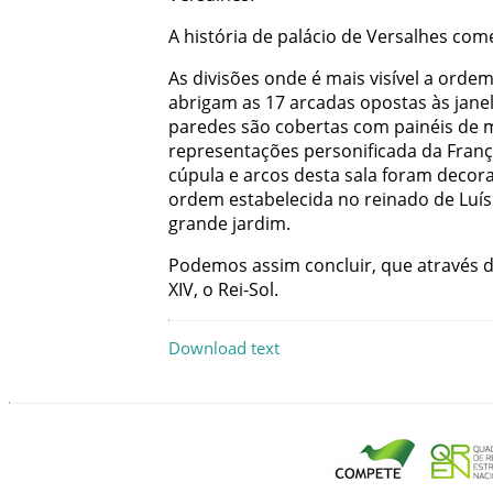
A
história
de
palácio
de
Versalhes
com
As
divisões
onde
é
mais
visível
a
orde
abrigam
as
17
arcadas
opostas
às
jane
paredes
são
cobertas
com
painéis
de
representações
personificada
da
Fran
cúpula
e
arcos
desta
sala
foram
decor
ordem
estabelecida
no
reinado
de
Luís
grande
jardim
.
Podemos
assim
concluir
,
que
através
XIV
,
o
Rei-Sol
.
Download text