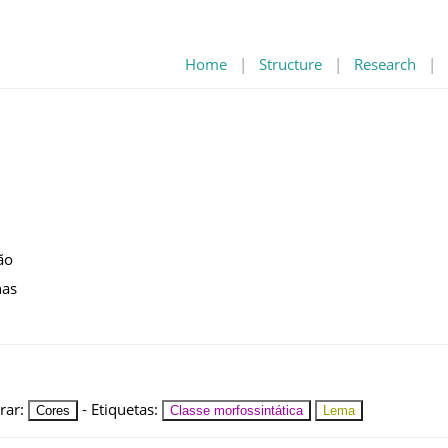
Home
|
Structure
|
Research
|
ão
nas
rar
:
-
Etiquetas
:
Cores
Classe morfossintática
Lema