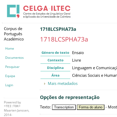
Corpus de
1718LCSPHA73a
Português
1718LCSPHA73a
Académico
Home
Ensaio
Género de texto
Documentos
Livre
Contexto
Pesquisar
Linguagem e Comunicaç
Disciplina
Ciências Sociais e Huma
Área
Equipa
Mais metadados
Login
Opções de representação
Powered by
Texto
:
-
Most
<TEI:TOK>
Transcription
Forma do aluno
Maarten Janssen,
2014-