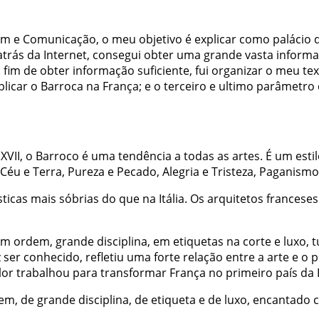
em
e
Comunicação
,
o
meu
objetivo
é
explicar
como
palácio
atrás
da
Internet
,
consegui
obter
uma
grande
vasta
inform
o
fim
de
obter
informação
suficiente
,
fui
organizar
o
meu
te
plicar
o
Barroca
na
França
;
e
o
terceiro
e
ultimo
parâmetro
XVII
,
o
Barroco
é
uma
tendência
a
todas
as
artes
.
É
um
esti
Céu
e
Terra
,
Pureza
e
Pecado
,
Alegria
e
Tristeza
,
Paganismo
sticas
mais
sóbrias
do
que
na
Itália
.
Os
arquitetos
franceses
em
ordem
,
grande
disciplina
,
em
etiquetas
na
corte
e
luxo
,
t
z
ser
conhecido
,
refletiu
uma
forte
relação
entre
a
arte
e
o
p
lor
trabalhou
para
transformar
França
no
primeiro
país
da
dem
,
de
grande
disciplina
,
de
etiqueta
e
de
luxo
,
encantado