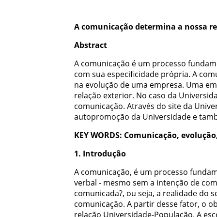
A
comunicação
determina
a
nossa
r
Abstract
A
comunicação
é
um
processo
fundam
com
sua
especificidade
própria
.
A
comu
na
evolução
de
uma
empresa
.
Uma
em
relação
exterior
.
No
caso
da
Universid
comunicação
.
Através
do
site
da
Unive
autopromoção
da
Universidade
e
tam
KEY
WORDS
:
Comunicação
,
evolução
1
.
Introdução
A
comunicação
,
é
um
processo
fundam
verbal
-
mesmo
sem
a
intenção
de
com
comunicada
?
,
ou
seja
,
a
realidade
do
s
comunicação
.
A
partir
desse
fator
,
o
ob
relação
Universidade-População
.
A
esc