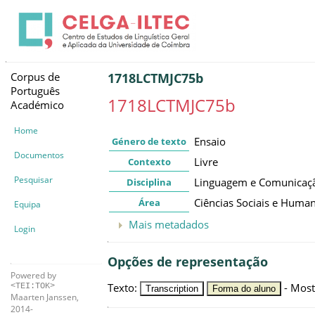
Corpus de
1718LCTMJC75b
Português
1718LCTMJC75b
Académico
Home
Ensaio
Género de texto
Documentos
Livre
Contexto
Pesquisar
Linguagem e Comunicaç
Disciplina
Ciências Sociais e Huma
Área
Equipa
Mais metadados
Login
Opções de representação
Powered by
Texto
:
-
Most
<TEI:TOK>
Transcription
Forma do aluno
Maarten Janssen,
2014-