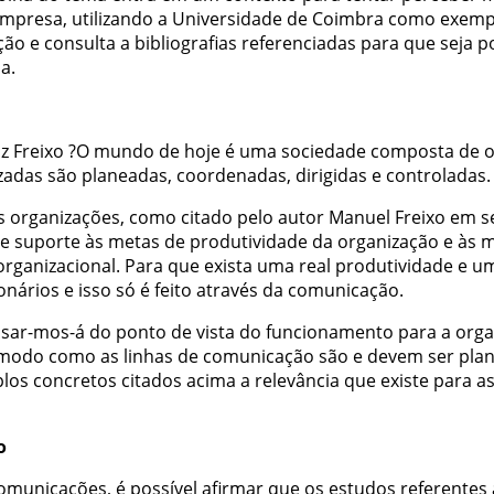
mpresa
,
utilizando
a
Universidade
de
Coimbra
como
exemp
ção
e
consulta
a
bibliografias
referenciadas
para
que
seja
p
sa
.
z
Freixo
?
O
mundo
de
hoje
é
uma
sociedade
composta
de
o
izadas
são
planeadas
,
coordenadas
,
dirigidas
e
controladas
.
s
organizações
,
como
citado
pelo
autor
Manuel
Freixo
em
s
e
suporte
às
metas
de
produtividade
da
organização
e
às
m
organizacional
.
Para
que
exista
uma
real
produtividade
e
u
onários
e
isso
só
é
feito
através
da
comunicação
.
isar-mos-á
do
ponto
de
vista
do
funcionamento
para
a
orga
modo
como
as
linhas
de
comunicação
são
e
devem
ser
pla
los
concretos
citados
acima
a
relevância
que
existe
para
a
o
omunicações
,
é
possível
afirmar
que
os
estudos
referentes