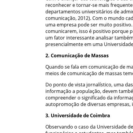
reconhecer
e
tornar-se
mais
frequente
departamentos
universitários
de
admin
comunicação
,
2012
)
.
Com
o
mundo
ca
uma
empresa
pode
ser
muito
positivo
.
comunicarem
,
isso
é
positivo
porque
p
um
fator
interessante
analisar
també
presencialmente
em
uma
Universidad
2
.
Comunicação
de
Massas
Quando
se
fala
em
comunicação
de
ma
meios
de
comunicação
de
massas
tem
Do
ponto
de
vista
jornalístico
,
uma
das
informação
a
população
,
devem
tamb
compreender
o
significado
da
informa
autopromoção
de
diversas
empresas
,
3
.
Universidade
de
Coimbra
Observando
o
caso
da
Universidade
d