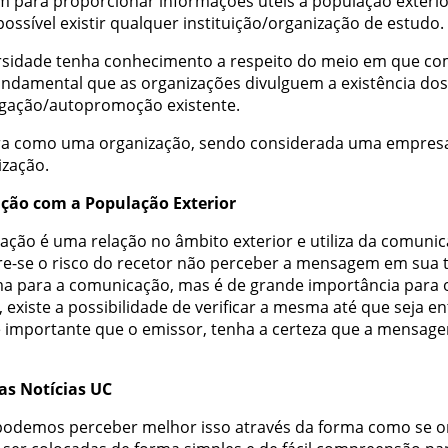
m
para
proporcionar
informações
uteis
a
população
exteri
possível
existir
qualquer
instituição/organização
de
estudo
.
rsidade
tenha
conhecimento
a
respeito
do
meio
em
que
co
undamental
que
as
organizações
divulguem
a
existência
dos
lgação/autopromoção
existente
.
ra
como
uma
organização
,
sendo
considerada
uma
empres
ização
.
ação
com
a
População
Exterior
lação
é
uma
relação
no
âmbito
exterior
e
utiliza
da
comunic
re-se
o
risco
do
recetor
não
perceber
a
mensagem
em
sua
ma
para
a
comunicação
,
mas
é
de
grande
importância
para
,
existe
a
possibilidade
de
verificar
a
mesma
até
que
seja
en
é
importante
que
o
emissor
,
tenha
a
certeza
que
a
mensag
as
Notícias
UC
podemos
perceber
melhor
isso
através
da
forma
como
se
o