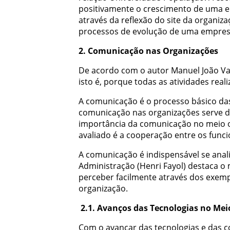
positivamente
o
crescimento
de
uma
e
através
da
reflexão
do
site
da
organiza
processos
de
evolução
de
uma
empre
2
.
Comunicação
nas
Organizações
De
acordo
com
o
autor
Manuel
João
Va
isto
é
,
porque
todas
as
atividades
real
A
comunicação
é
o
processo
básico
da
comunicação
nas
organizações
serve
d
importância
da
comunicação
no
meio
avaliado
é
a
cooperação
entre
os
funci
A
comunicação
é
indispensável
se
anal
Administração
(
Henri
Fayol
)
destaca
o
perceber
facilmente
através
dos
exemp
organização
.
2.1
.
Avanços
das
Tecnologias
no
Mei
Com
o
avançar
das
tecnologias
e
das
c