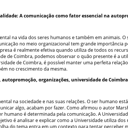
ealidade
:
A
comunicação
como
fator
essencial
na
autopr
ental
na
vida
dos
seres
humanos
e
também
em
animais
.
O
nicação
no
meio
organizacional
tem
grande
importância
p
presa
é
realmente
efetiva
quando
utiliza
de
todos
os
recur
ade
de
Coimbra
,
podemos
observar
o
quão
presente
é
a
uti
rsidade
de
Coimbra
,
é
possível
manter
uma
perfeita
relação
bém
no
crescimento
da
mesma
.
,
autopromoção
,
organizações
,
universidade
de
Coimbra
ental
na
sociedade
e
nas
suas
relações
.
O
ser
humano
está
unicar
algo
,
acabam
por
fazer
.
Como
afirmou
o
autor
Marsh
er
humano
é
determinada
pela
comunicação
.
A
Universida
jetivo
é
analisar
e
explicar
como
a
Universidade
utiliza
dos
olha
do
tema
entra
em
um
contexto
para
tentar
perceber
m