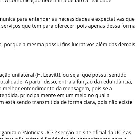
or
.
A
comunicação
determina
de
fato
a
realidade
munica
para
entender
as
necessidades
e
expectativas
que
serviços
que
tem
para
oferecer
,
pois
apenas
dessa
forma
a
,
porque
a
mesma
possui
fins
lucrativos
além
das
demais
ação
unilateral
(
H.
Leavitt
)
,
ou
seja
,
que
possui
sentido
totalidade
.
A
partir
disso
,
entra
a
função
da
redundância
,
o
melhor
entendimento
da
mensagem
,
pois
se
a
tendida
,
principalmente
em
um
meio
no
qual
a
em
está
sendo
transmitida
de
forma
clara
,
pois
não
existe
rganiza
o
?
Noticias
UC
?
?
secção
no
site
oficial
da
UC
?
as