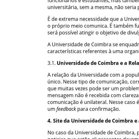
funcionários
e
estudantes
,
mas
també
universitária
,
sem
a
mesma
,
não
seria
É
de
extrema
necessidade
que
a
Unive
o
próprio
meio
comunica
.
É
também
f
será
possível
atingir
o
objetivo
de
divu
A
Universidade
de
Coimbra
se
enquad
características
referentes
à
uma
organ
3.1.
Universidade
de
Coimbra
e
a
Rel
A
relação
da
Universidade
com
a
popu
único
.
Nesse
tipo
de
comunicação
,
cor
que
muitas
vezes
pode
ser
um
proble
mensagem
não
é
recebida
com
clareza
comunicação
é
unilateral
.
Nesse
caso
um
feedback
para
confirmação
.
4
.
Site
da
Universidade
de
Coimbra
e
No
caso
da
Universidade
de
Coimbra
,