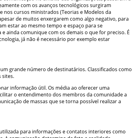
neamente
com
os
avanços
tecnológicos
surgiram
se
nos
cursos
ministrados
(
Teorias
e
Modelos
da
apesar
de
muitos
enxergarem
como
algo
negativo
,
para
sam
estar
ao
mesmo
tempo
e
espaço
para
se
a
e
ainda
comunique
com
os
demais
o
que
for
preciso
.
É
cnologia
,
já
não
é
necessário
por
exemplo
estar
um
grande
número
de
destinatários
.
Classificados
como
s
sites
.
onar
informação
útil
.
Os
média
ao
oferecer
uma
cilitar
o
entendimento
dos
membros
da
comunidade
a
unicação
de
massas
que
se
torna
possível
realizar
a
utilizada
para
informações
e
contatos
interiores
como