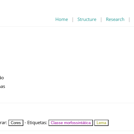
Home
|
Structure
|
Research
|
ão
nas
rar
:
-
Etiquetas
:
Cores
Classe morfossintática
Lema