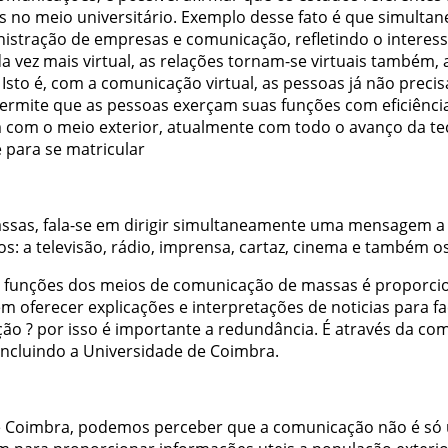
s
no
meio
universitário
.
Exemplo
desse
fato
é
que
simulta
istração
de
empresas
e
comunicação
,
refletindo
o
interes
da
vez
mais
virtual
,
as
relações
tornam-se
virtuais
também
,
Isto
é
,
com
a
comunicação
virtual
,
as
pessoas
já
não
preci
ermite
que
as
pessoas
exerçam
suas
funções
com
eficiênci
m
com
o
meio
exterior
,
atualmente
com
todo
o
avanço
da
te
e
para
se
matricular
ssas
,
fala-se
em
dirigir
simultaneamente
uma
mensagem
a
os
:
a
televisão
,
rádio
,
imprensa
,
cartaz
,
cinema
e
também
o
funções
dos
meios
de
comunicação
de
massas
é
proporci
ém
oferecer
explicações
e
interpretações
de
noticias
para
fa
ção
?
por
isso
é
importante
a
redundância
.
É
através
da
com
incluindo
a
Universidade
de
Coimbra
.
e
Coimbra
,
podemos
perceber
que
a
comunicação
não
é
só