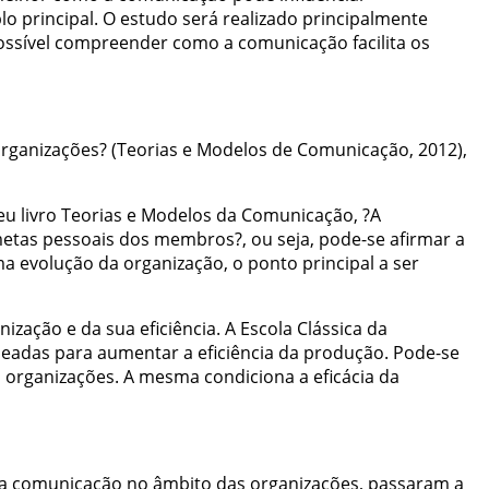
lo
principal
.
O
estudo
será
realizado
principalmente
ossível
compreender
como
a
comunicação
facilita
os
rganizações
?
(
Teorias
e
Modelos
de
Comunicação
,
2012
)
,
eu
livro
Teorias
e
Modelos
da
Comunicação
,
?
A
etas
pessoais
dos
membros
?
,
ou
seja
,
pode-se
afirmar
a
ma
evolução
da
organização
,
o
ponto
principal
a
ser
nização
e
da
sua
eficiência
.
A
Escola
Clássica
da
neadas
para
aumentar
a
eficiência
da
produção
.
Pode-se
s
organizações
.
A
mesma
condiciona
a
eficácia
da
a
comunicação
no
âmbito
das
organizações
,
passaram
a