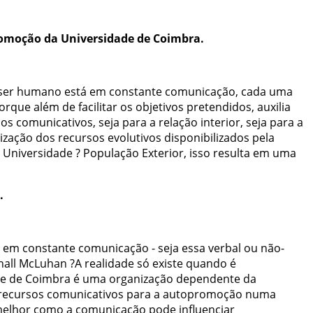
omoção
da
Universidade
de
Coimbra
.
ser
humano
está
em
constante
comunicação
,
cada
uma
orque
além
de
facilitar
os
objetivos
pretendidos
,
auxilia
sos
comunicativos
,
seja
para
a
relação
interior
,
seja
para
a
lização
dos
recursos
evolutivos
disponibilizados
pela
Universidade
?
População
Exterior
,
isso
resulta
em
uma
.
em
constante
comunicação
-
seja
essa
verbal
ou
não-
all
McLuhan
?
A
realidade
só
existe
quando
é
de
de
Coimbra
é
uma
organização
dependente
da
recursos
comunicativos
para
a
autopromoção
numa
elhor
como
a
comunicação
pode
influenciar