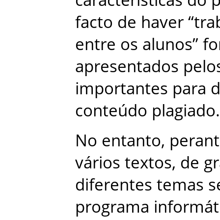
facto
de
haver
“
tra
entre
os
alunos
”
f
apresentados
pelo
importantes
para
d
conteúdo
plagiado
.
No
entanto
,
peran
vários
textos
,
de
g
diferentes
temas
s
programa
informát