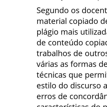
Segundo
os
docen
material
copiado
d
plágio
mais
utiliza
de
conteúdo
copia
trabalhos
de
outro
várias
as
formas
d
técnicas
que
perm
estilo
do
discurso
erros
de
concordân
características
do
p