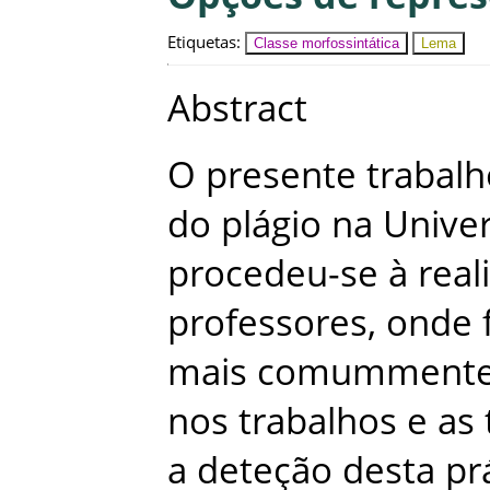
Etiquetas
:
Classe morfossintática
Lema
Abstract
O
presente
trabalh
do
plágio
na
Unive
procedeu-se
à
real
professores
,
onde
mais
comumment
nos
trabalhos
e
as
a
deteção
desta
pr