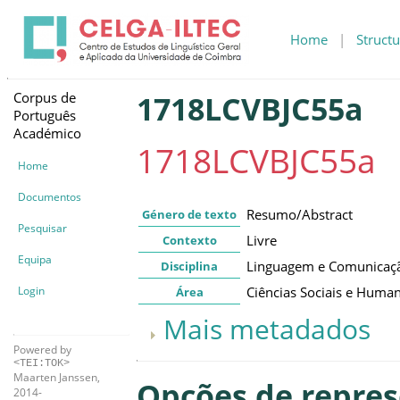
Home
|
Structu
Corpus de
1718LCVBJC55a
Português
Académico
1718LCVBJC55a
Home
Documentos
Resumo/Abstract
Género de texto
Pesquisar
Livre
Contexto
Equipa
Linguagem e Comunicaç
Disciplina
Login
Ciências Sociais e Huma
Área
Mais metadados
Powered by
<TEI:TOK>
Maarten Janssen,
Opções de repre
2014-