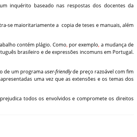
um
inquérito
baseado
nas
respostas
dos
docentes
da
tra-se
maioritariamente
a
copia
de
teses
e
manuais
,
além
rabalho
contém
plágio
.
Como
,
por
exemplo
,
a
mudança
de
rtuguês
brasileiro
e
de
expressões
incomuns
em
Portugal
.
ão
de
um
programa
user-friendly
de
preço
razoável
com
fim
apresentadas
uma
vez
que
as
extensões
e
os
temas
dos
prejudica
todos
os
envolvidos
e
compromete
os
direitos