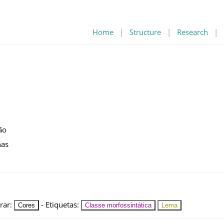
Home
|
Structure
|
Research
|
ão
nas
rar
:
-
Etiquetas
:
Cores
Classe morfossintática
Lema