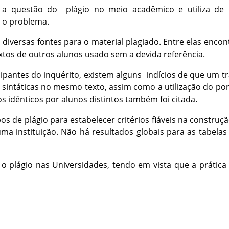
a
questão
do
plágio
no
meio
acadêmico
e
utiliza
de
o
problema
.
m
diversas
fontes
para
o
material
plagiado
.
Entre
elas
encon
xtos
de
outros
alunos
usado
sem
a
devida
referência
.
cipantes
do
inquérito
,
existem
alguns
indícios
de
que
um
t
sintáticas
no
mesmo
texto
,
assim
como
a
utilização
do
po
os
idênticos
por
alunos
distintos
também
foi
citada
.
pos
de
plágio
para
estabelecer
critérios
fiáveis
na
construç
uma
instituição
.
Não
há
resultados
globais
para
as
tabelas
o
plágio
nas
Universidades
,
tendo
em
vista
que
a
prática