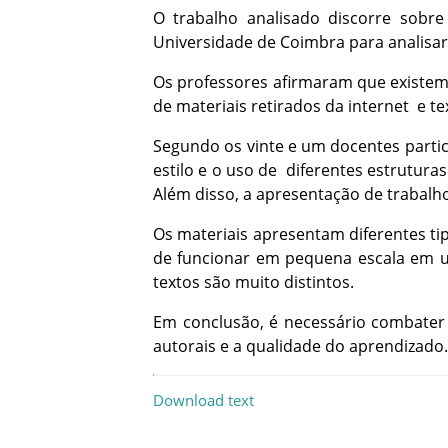
O
trabalho
analisado
discorre
sobre
Universidade
de
Coimbra
para
analisar
Os
professores
afirmaram
que
existe
de
materiais
retirados
da
internet
e
te
Segundo
os
vinte
e
um
docentes
parti
estilo
e
o
uso
de
diferentes
estruturas
Além
disso
,
a
apresentação
de
trabalh
Os
materiais
apresentam
diferentes
ti
de
funcionar
em
pequena
escala
em
textos
são
muito
distintos
.
Em
conclusão
,
é
necessário
combater
autorais
e
a
qualidade
do
aprendizado
.
Download text