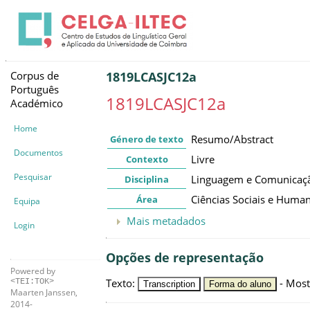
Corpus de
1819LCASJC12a
Português
1819LCASJC12a
Académico
Home
Resumo/Abstract
Género de texto
Documentos
Livre
Contexto
Pesquisar
Linguagem e Comunicaç
Disciplina
Ciências Sociais e Huma
Área
Equipa
Mais metadados
Login
Opções de representação
Powered by
Texto
:
-
Most
<TEI:TOK>
Transcription
Forma do aluno
Maarten Janssen,
2014-