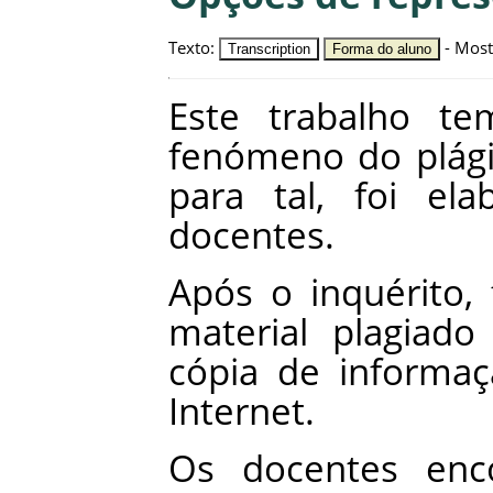
Texto
:
-
Most
Transcription
Forma do aluno
Este
trabalho
te
fenómeno
do
plág
para
tal
,
foi
ela
docentes
.
Após
o
inquérito
,
material
plagiado
cópia
de
informaç
Internet
.
Os
docentes
enc