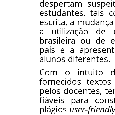
despertam
suspei
estudantes
,
tais
c
escrita
,
a
mudança
a
utilização
de
brasileira
ou
de
e
país
e
a
apresent
alunos
diferentes
.
Com
o
intuito
fornecidos
textos
pelos
docentes
,
te
fiáveis
para
const
plágios
user-friendl