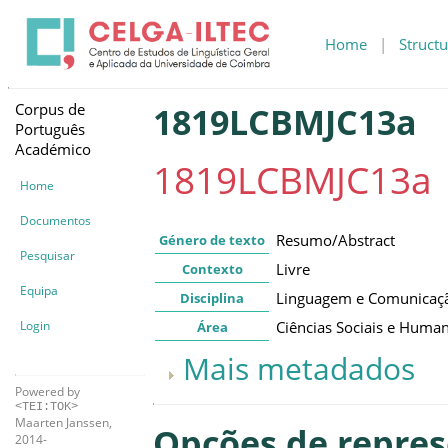
Home
|
Structu
Corpus de
1819LCBMJC13a
Português
Académico
1819LCBMJC13a
Home
Documentos
Resumo/Abstract
Género de texto
Pesquisar
Livre
Contexto
Equipa
Linguagem e Comunicaç
Disciplina
Login
Ciências Sociais e Huma
Área
Mais metadados
Powered by
<TEI:TOK>
Maarten Janssen,
Opções de repre
2014-