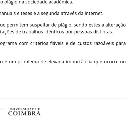
do
plágio
na
sociedade
académica
.
anuais
e
teses
e
a
segunda
através
da
Internet
.
ue
permitem
suspeitar
de
plágio
,
sendo
estes
a
alteração
tações
de
trabalhos
idênticos
por
pessoas
distintas
.
rograma
com
critérios
fiáveis
e
de
custos
razoáveis
para
io
é
um
problema
de
elevada
importância
que
ocorre
no