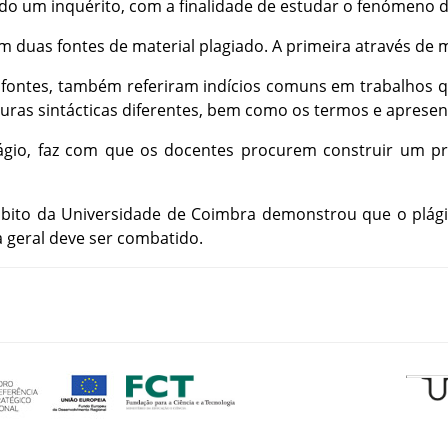
ado
um
inquérito
,
com
a
finalidade
de
estudar
o
fenómeno
am
duas
fontes
de
material
plagiado
.
A
primeira
através
de
m
fontes
,
também
referiram
indícios
comuns
em
trabalhos
q
turas
sintácticas
diferentes
,
bem
como
os
termos
e
apresen
ágio
,
faz
com
que
os
docentes
procurem
construir
um
p
bito
da
Universidade
de
Coimbra
demonstrou
que
o
plág
a
geral
deve
ser
combatido
.