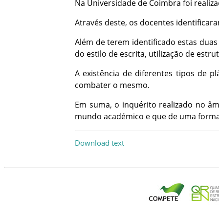
Na
Universidade
de
Coimbra
foi
realiz
Através
deste
,
os
docentes
identificar
Além
de
terem
identificado
estas
duas
do
estilo
de
escrita
,
utilização
de
estru
A
existência
de
diferentes
tipos
de
pl
combater
o
mesmo
.
Em
suma
,
o
inquérito
realizado
no
âm
mundo
académico
e
que
de
uma
form
Download text