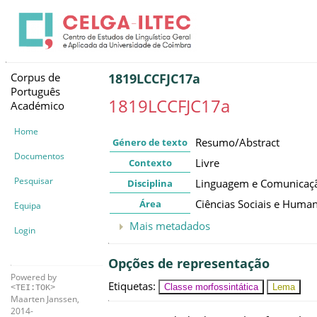
Corpus de
1819LCCFJC17a
Português
1819LCCFJC17a
Académico
Home
Resumo/Abstract
Género de texto
Documentos
Livre
Contexto
Pesquisar
Linguagem e Comunicaç
Disciplina
Ciências Sociais e Huma
Área
Equipa
Mais metadados
Login
Opções de representação
Powered by
Etiquetas
:
Classe morfossintática
Lema
<TEI:TOK>
Maarten Janssen,
2014-