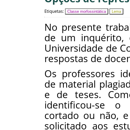
Etiquetas
:
Classe morfossintática
Lema
No
presente
traba
de
um
inquérito
,
Universidade
de
C
respostas
de
doce
Os
professores
id
de
material
plagia
e
de
teses
.
Com
identificou-se
o
cortado
ou
não
,
e
solicitado
aos
est