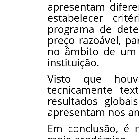
apresentam
difere
estabelecer
critér
programa
de
dete
preço
razoável
,
pa
no
âmbito
de
um
instituição
.
Visto
que
houv
tecnicamente
tex
resultados
globais
apresentam
nos
a
Em
conclusão
,
é