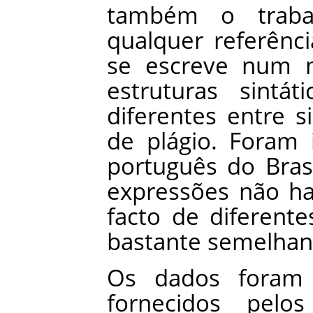
também
o
trab
qualquer
referênci
se
escreve
num
estruturas
sintáti
diferentes
entre
si
de
plágio
.
Foram
português
do
Bras
expressões
não
ha
facto
de
diferente
bastante
semelhan
Os
dados
foram
fornecidos
pelos