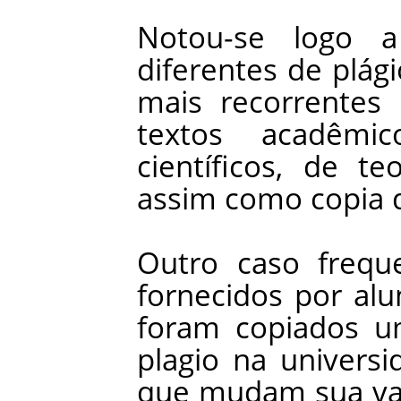
Notou-se
logo
a
diferentes
de
plági
mais
recorrentes
textos
acadêmic
científicos
,
de
te
assim
como
copia
Outro
caso
frequ
fornecidos
por
alu
foram
copiados
u
plagio
na
universi
que
mudam
sua
va