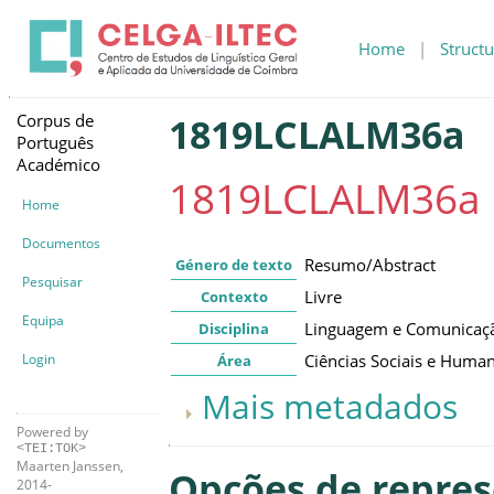
Home
|
Structu
Corpus de
1819LCLALM36a
Português
Académico
1819LCLALM36a
Home
Documentos
Resumo/Abstract
Género de texto
Pesquisar
Livre
Contexto
Equipa
Linguagem e Comunicaç
Disciplina
Login
Ciências Sociais e Huma
Área
Mais metadados
Powered by
<TEI:TOK>
Maarten Janssen,
Opções de repre
2014-