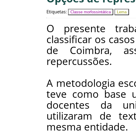
Etiquetas
:
Classe morfossintática
Lema
O
presente
trab
classificar
os
casos
de
Coimbra
,
as
repercussões
.
A
metodologia
esc
teve
como
base
docentes
da
un
utilizaram
de
tex
mesma
entidade
.