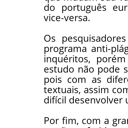
do
português
eu
vice-versa
.
Os
pesquisadores
programa
anti-plá
inquéritos
,
porém
estudo
não
pode
pois
com
as
dife
textuais
,
assim
co
difícil
desenvolver
Por
fim
,
com
a
gra