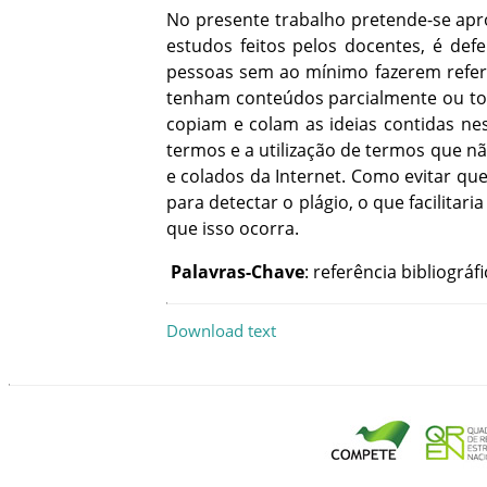
No
presente
trabalho
pretende-se
apr
estudos
feitos
pelos
docentes
,
é
defe
pessoas
sem
ao
mínimo
fazerem
refe
tenham
conteúdos
parcialmente
ou
t
copiam
e
colam
as
ideias
contidas
ne
termos
e
a
utilização
de
termos
que
nã
e
colados
da
Internet
.
Como
evitar
qu
para
detectar
o
plágio
,
o
que
facilitaria
que
isso
ocorra
.
Palavras-Chave
:
referência
bibliográfi
Download text