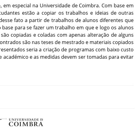
o
,
em
especial
na
Universidade
de
Coimbra
.
Com
base
em
tudantes
estão
a
copiar
os
trabalhos
e
ideias
de
outras
desse
fato
a
partir
de
trabalhos
de
alunos
diferentes
que
o
base
para
se
fazer
um
trabalho
em
que
e
logo
os
alunos
são
copiadas
e
coladas
com
apenas
alteração
de
alguns
ontrados
são
nas
teses
de
mestrado
e
materiais
copiados
resentados
seria
a
criação
de
programas
com
baixo
custo
e
académico
e
as
medidas
devem
ser
tomadas
para
evitar