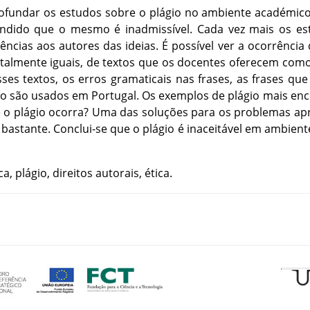
ofundar
os
estudos
sobre
o
plágio
no
ambiente
académic
ndido
que
o
mesmo
é
inadmissível
.
Cada
vez
mais
os
es
rências
aos
autores
das
ideias
.
É
possível
ver
a
ocorrência
otalmente
iguais
,
de
textos
que
os
docentes
oferecem
com
sses
textos
,
os
erros
gramaticais
nas
frases
,
as
frases
que
o
são
usados
em
Portugal
.
Os
exemplos
de
plágio
mais
enc
e
o
plágio
ocorra
?
Uma
das
soluções
para
os
problemas
ap
bastante
.
Conclui-se
que
o
plágio
é
inaceitável
em
ambient
ca
,
plágio
,
direitos
autorais
,
ética
.