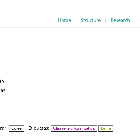
Home
|
Structure
|
Research
|
ão
nas
rar
:
-
Etiquetas
:
Cores
Classe morfossintática
Lema