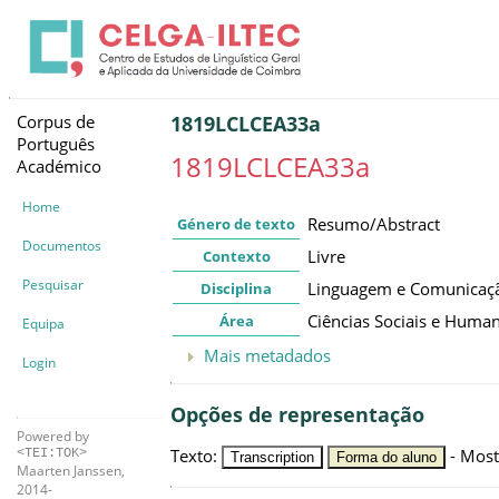
Corpus de
1819LCLCEA33a
Português
1819LCLCEA33a
Académico
Home
Resumo/Abstract
Género de texto
Documentos
Livre
Contexto
Pesquisar
Linguagem e Comunicaç
Disciplina
Ciências Sociais e Huma
Área
Equipa
Mais metadados
Login
Opções de representação
Powered by
Texto
:
-
Most
<TEI:TOK>
Transcription
Forma do aluno
Maarten Janssen,
2014-