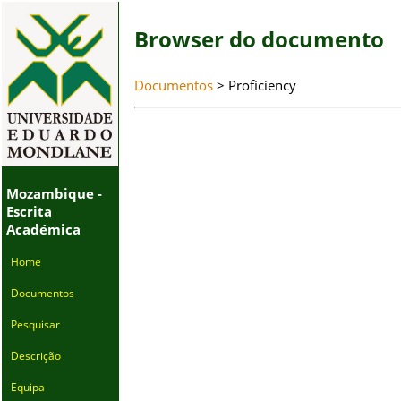
Browser do documento
Documentos
> Proficiency
Mozambique -
Escrita
Académica
Home
Documentos
Pesquisar
Descrição
Equipa