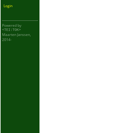
Login
Powered by
<TEI:TOK>
Maarten Janssen,
2014-