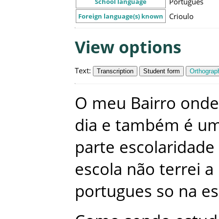
Português
School language
Crioulo
Foreign language(s) known
View options
Text
:
Transcription
Student form
Orthograph
O
meu
Bairro
onde
dia
e
também
é
u
parte
escolaridade
escola
não
terrei
a
portugues
so
na
es