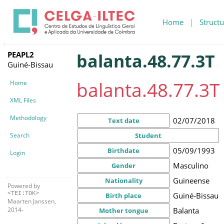
Home
|
Structu
PEAPL2
balanta.48.77.3T
Guiné-Bissau
balanta.48.77.3T
Home
XML Files
Methodology
02/07/2018
Text date
Search
Student
05/09/1993
Birthdate
Login
Masculino
Gender
Guineense
Nationality
Powered by
<TEI:TOK>
Guiné-Bissau
Birth place
Maarten Janssen,
Balanta
2014-
Mother tongue