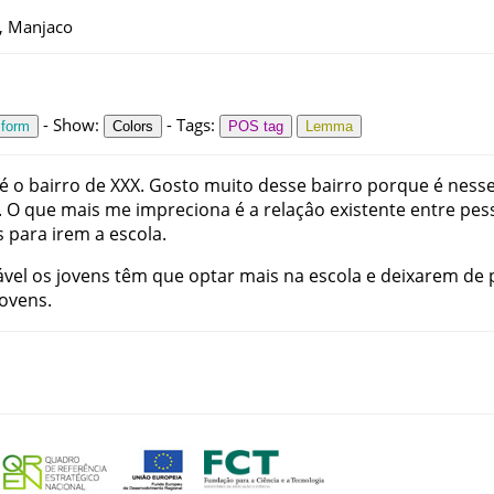
s, Manjaco
-
Show
:
-
Tags
:
 form
Colors
POS tag
Lemma
é
o
bairro
de
XXX
.
Gosto
muito
desse
bairro
porque
é
ness
.
O
que
mais
me
impreciona
é
a
relaçâo
existente
entre
pes
s
para
irem
a
escola
.
ável
os
jovens
têm
que
optar
mais
na
escola
e
deixarem
de
jovens
.