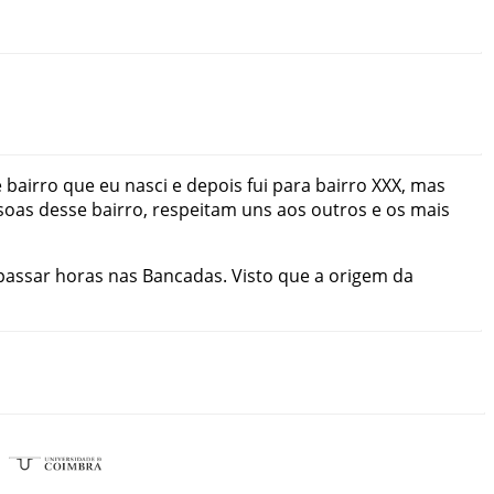
e
bairro
que
eu
nasci
e
depois
fui
para
bairro
XXX
,
mas
soas
desse
bairro
,
respeitam
uns
aos
outros
e
os
mais
passar
horas
nas
Bancadas
.
Visto
que
a
origem
da