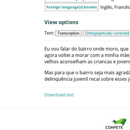
Inglês, Francê
Foreign language(s) known
View options
Text
:
Transcription
Orthographically corrected
Eu
vou
falar
do
bairro
onde
moro
,
que
agora
voltei
a
morar
com
a
minha
mãe
velhos
aconselham
as
criancas
e
joven
Mas
para
que
o
bairro
seja
mais
agrad
delinquência
juvenil
recai
sobre
esses
Download text