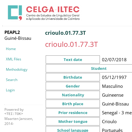
PEAPL2
crioulo.01.77.3T
Guiné-Bissau
crioulo.01.77.3T
Home
XML Files
02/07/2018
Text date
Student
Methodology
05/12/1997
Birthdate
Search
Masculino
Gender
Login
Guineense
Nationality
Guiné-Bissau
Birth place
Powered by
Senegal - 3 me
Prior residence
<TEI:TOK>
Maarten Janssen,
Crioulo
Mother tongue
2014-
Português
School language