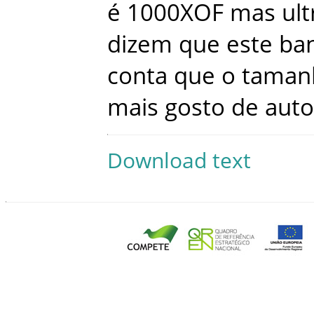
é
1000XOF
mas
ul
dizem
que
este
ba
conta
que
o
taman
mais
gosto
de
auto
Download text