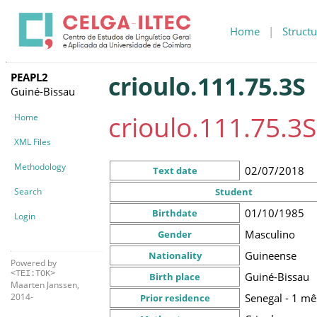
Home
|
Structu
PEAPL2
crioulo.111.75.3S
Guiné-Bissau
crioulo.111.75.3S
Home
XML Files
Methodology
02/07/2018
Text date
Search
Student
01/10/1985
Birthdate
Login
Masculino
Gender
Guineense
Nationality
Powered by
<TEI:TOK>
Guiné-Bissau
Birth place
Maarten Janssen,
Senegal - 1 mê
2014-
Prior residence