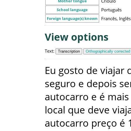
Crioulo
Mother tongue
Português
School language
Francês, Inglês
Foreign language(s) known
View options
Text
:
Transcription
Orthographically corrected
Eu
gosto
de
viajar
seguro
e
depois
se
autocarro
e
é
mais
local
que
deve
viaj
autocarro
preço
é