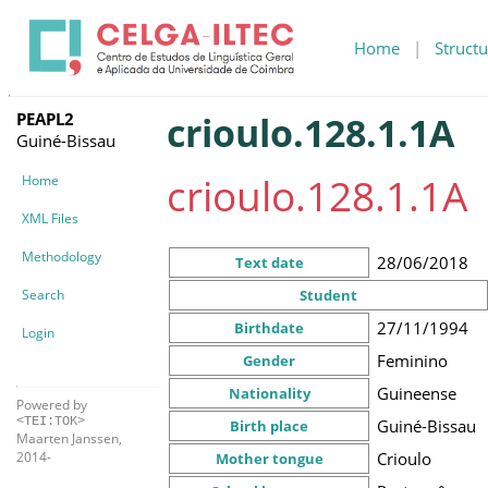
Home
|
Structu
PEAPL2
crioulo.128.1.1A
Guiné-Bissau
crioulo.128.1.1A
Home
XML Files
Methodology
28/06/2018
Text date
Search
Student
27/11/1994
Birthdate
Login
Feminino
Gender
Guineense
Nationality
Powered by
<TEI:TOK>
Guiné-Bissau
Birth place
Maarten Janssen,
Crioulo
2014-
Mother tongue