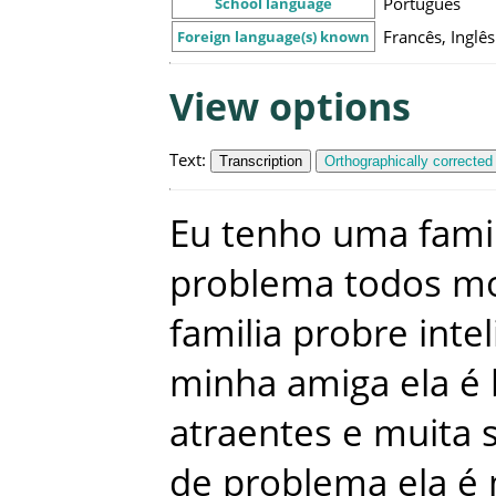
Português
School language
Francês, Inglês
Foreign language(s) known
View options
Text
:
Transcription
Orthographically corrected
Eu
tenho
uma
fami
problema
todos
m
familia
probre
inte
minha
amiga
ela
é
atraentes
e
muita
de
problema
ela
é