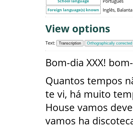
Português
School language
Inglês, Balanta
Foreign language(s) known
View options
Text
:
Transcription
Orthographically corrected
Bom-dia
XXX
!
bom-
Quantos
tempos
n
te
vi
,
há
muito
tem
House
vamos
dever
vamos
ha
discotec