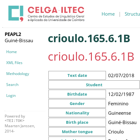
Home
|
Structu
PEAPL2
crioulo.165.6.1B
Guiné-Bissau
crioulo.165.6.1B
Home
XML Files
Methodology
02/07/2018
Text date
Search
Student
12/02/1987
Birthdate
Login
Feminino
Gender
Guineense
Nationality
Powered by
<TEI:TOK>
Guiné-Bissau
Birth place
Maarten Janssen,
Crioulo
2014-
Mother tongue