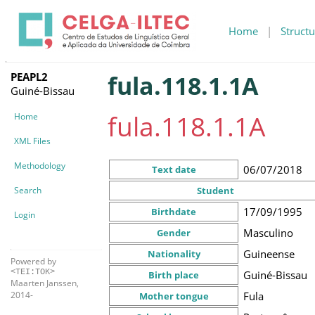
Home
|
Structu
PEAPL2
fula.118.1.1A
Guiné-Bissau
fula.118.1.1A
Home
XML Files
Methodology
06/07/2018
Text date
Search
Student
17/09/1995
Birthdate
Login
Masculino
Gender
Guineense
Nationality
Powered by
<TEI:TOK>
Guiné-Bissau
Birth place
Maarten Janssen,
Fula
2014-
Mother tongue