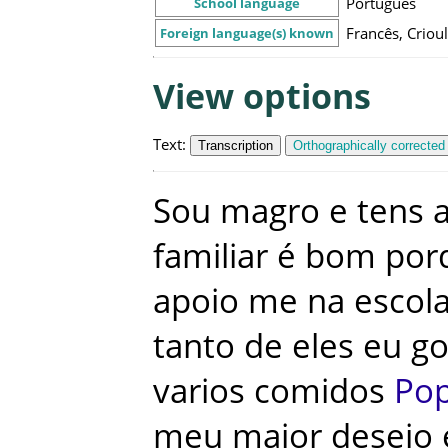
Português
School language
Francês, Criou
Foreign language(s) known
View options
Text
:
Transcription
Orthographically corrected
Sou
magro
e
tens
a
familiar
é
bom
por
apoio
me
na
escol
tanto
de
eles
eu
go
varios
comidos
Po
meu
maior
desejo