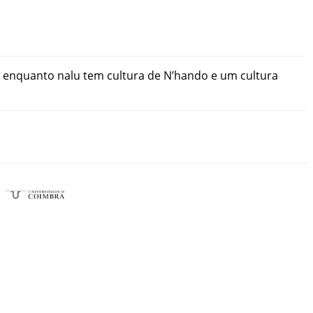
enquanto
nalu
tem
cultura
de
N’hando
e
um
cultura