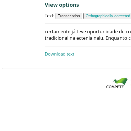
View options
Text
:
Transcription
Orthographically corrected
certamente
já
teve
oportunidade
de
co
tradicional
na
ectenia
nalu
.
Enquanto
c
Download text