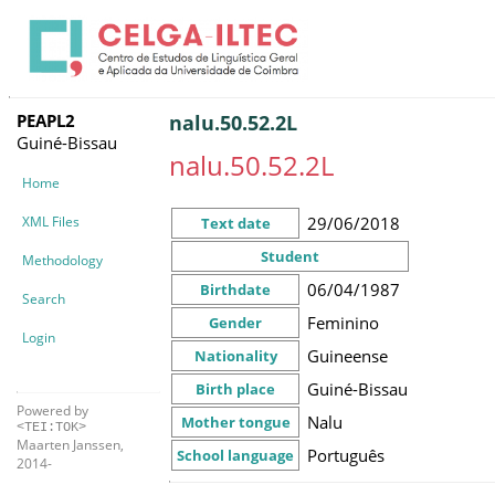
PEAPL2
nalu.50.52.2L
Guiné-Bissau
nalu.50.52.2L
Home
XML Files
29/06/2018
Text date
Student
Methodology
06/04/1987
Birthdate
Search
Feminino
Gender
Login
Guineense
Nationality
Guiné-Bissau
Birth place
Powered by
Nalu
Mother tongue
<TEI:TOK>
Maarten Janssen,
Português
School language
2014-