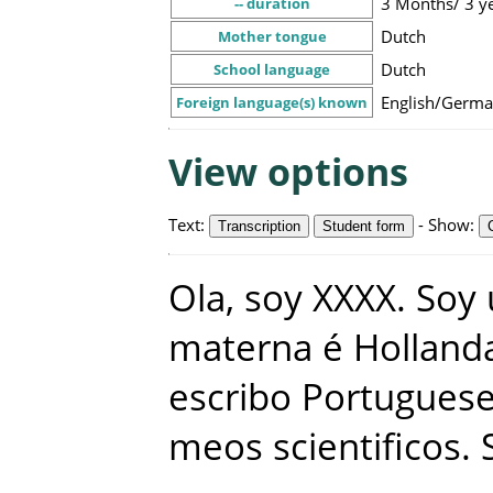
3 Months/ 3 y
-- duration
Dutch
Mother tongue
Dutch
School language
English/Germa
Foreign language(s) known
View options
Text
:
-
Show
:
Transcription
Student form
Ola
,
soy
XXXX
.
Soy
materna
é
Holland
escribo
Portugues
meos
scientificos
.