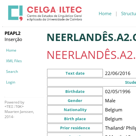
Home
|
Structu
PEAPL2
NEERLANDÊS.A2.C
Inserção
NEERLANDÊS.A2.
Home
XML Files
Search
22/06/2016
Text date
Login
Stud
02/05/1996
Birthdate
Male
Gender
Powered by
<TEI:TOK>
Belgium
Nationality
Maarten Janssen,
2014-
Belgium
Birth place
Thailand/ Phil
Prior residence