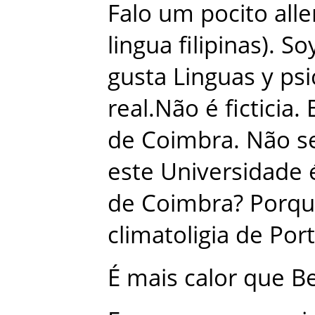
Falo
um
pocito
all
lingua
filipinas
)
.
So
gusta
Linguas
y
psi
real.Não
é
ficticia
.
de
Coimbra
.
Não
s
este
Universidade
de
Coimbra
?
Porq
climatoligia
de
Port
É
mais
calor
que
Be