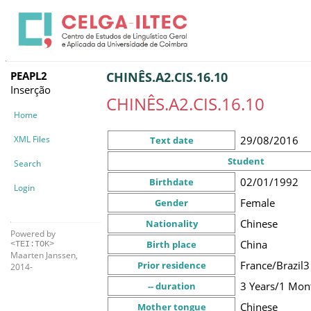
PEAPL2
CHINÊS.A2.CIS.16.10
Inserção
CHINÊS.A2.CIS.16.10
Home
XML Files
29/08/2016
Text date
Student
Search
02/01/1992
Birthdate
Login
Female
Gender
Chinese
Nationality
Powered by
China
Birth place
<TEI:TOK>
Maarten Janssen,
France/Brazil
3
Prior residence
2014-
3 Years/1 Mon
-- duration
Chinese
Mother tongue