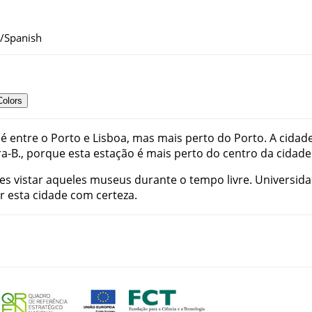
h/Spanish
Colors
é
entre
o
Porto
e
Lisboa
,
mas
mais
perto
do
Porto
.
A
cidad
a-B
.
,
porque
esta
estação
é
mais
perto
do
centro
da
cidade
es
vistar
aqueles
museus
durante
o
tempo
livre
.
Universid
r
esta
cidade
com
certeza
.