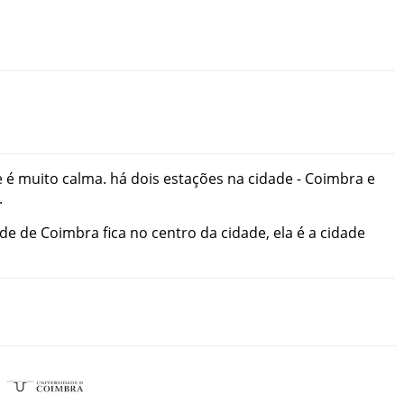
e
é
muito
calma
.
há
dois
estações
na
cidade
-
Coimbra
e
.
ade
de
Coimbra
fica
no
centro
da
cidade
,
ela
é
a
cidade