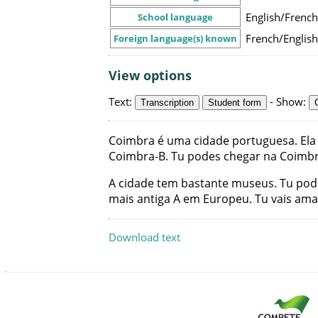
English/French
School language
French/Englis
Foreign language(s) known
View options
Text
:
-
Show
:
Transcription
Student form
Coimbra
é
uma
cidade
portuguesa
.
Ela
Coimbra-B
.
Tu
podes
chegar
na
Coimbr
A
cidade
tem
bastante
museus
.
Tu
pod
mais
antiga
A
em
Europeu
.
Tu
vais
ama
Download text