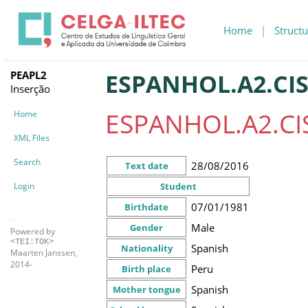
Home
|
Structu
PEAPL2
ESPANHOL.A2.CIS
Inserção
ESPANHOL.A2.CIS
Home
XML Files
Search
28/08/2016
Text date
Login
Student
07/01/1981
Birthdate
Male
Gender
Powered by
<TEI:TOK>
Spanish
Nationality
Maarten Janssen,
2014-
Peru
Birth place
Spanish
Mother tongue