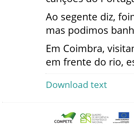
Ao
segente
diz
,
foi
mas
podimos
banh
Em
Coimbra
,
visit
em
frente
do
rio
,
e
Download text