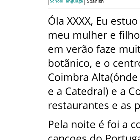
Spanish
School language
Óla
XXXX
,
Eu
estuo
meu
mulher
e
filh
em
verão
faze
mui
botãnico
,
e
o
centr
Coimbra
Alta(ónde
e
a
Catedral
)
e
a
C
restaurantes
e
as
p
Pela
noite
é
foi
a
c
cançoes
do
Portug