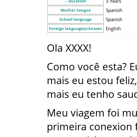
3 Years
-- duration
Spanish
Mother tongue
Spanish
School language
English
Foreign language(s) known
Ola
XXXX
!
Como
você
esta
?
E
mais
eu
estou
feliz
,
mais
eu
tenho
sau
Meu
viagem
foi
mu
primeira
conexion