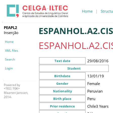
Home
|
Structu
PEAPL2
ESPANHOL.A2.CIS
Inserção
ESPANHOL.A2.CIS
Home
XML Files
Search
29/08/2016
Text date
Login
Student
13/01/19
Birthdate
Female
Gender
Powered by
<TEI:TOK>
Peruvian
Nationality
Maarten Janssen,
2014-
Peru
Birth place
Chile
3 Years
Prior residence