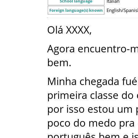
Italian
School language
English/Spanis
Foreign language(s) known
Olá
XXXX
,
Agora
encuentro-
bem
.
Minha
chegada
fué
primeira
classe
do
por
isso
estou
um
poco
do
medo
pra
português
bem
e
i