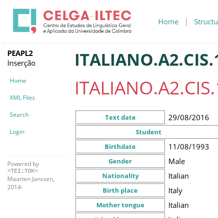
Home
|
Structu
PEAPL2
ITALIANO.A2.CIS.
Inserção
ITALIANO.A2.CIS.
Home
XML Files
Search
29/08/2016
Text date
Login
Student
11/08/1993
Birthdate
Male
Gender
Powered by
<TEI:TOK>
Italian
Nationality
Maarten Janssen,
2014-
Italy
Birth place
Italian
Mother tongue