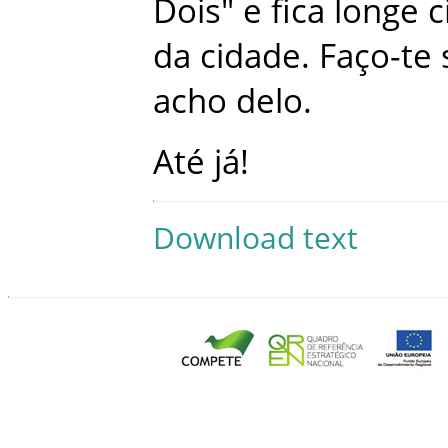
Dois
"
e
fica
longe
c
da
cidade
.
Faço-te
acho
delo
.
Até
já
!
Download text