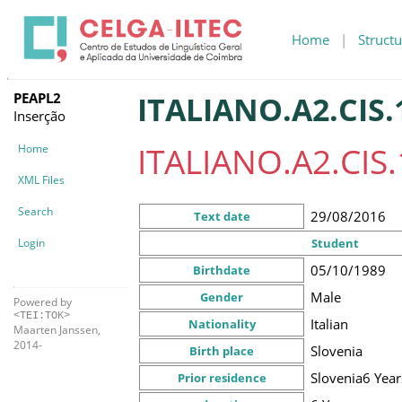
Home
|
Structu
PEAPL2
ITALIANO.A2.CIS.
Inserção
ITALIANO.A2.CIS.
Home
XML Files
Search
29/08/2016
Text date
Login
Student
05/10/1989
Birthdate
Male
Gender
Powered by
<TEI:TOK>
Italian
Nationality
Maarten Janssen,
2014-
Slovenia
Birth place
Slovenia
6 Year
Prior residence