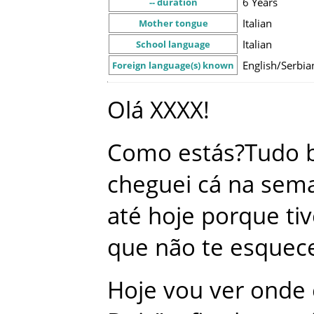
6 Years
-- duration
Italian
Mother tongue
Italian
School language
English/Serbia
Foreign language(s) known
Olá
XXXX
!
Como
estás?Tudo
cheguei
cá
na
sem
até
hoje
porque
ti
que
não
te
esquec
Hoje
vou
ver
onde