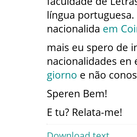
faculdade
de
Letra
língua
portuguesa
.
nacionalida
em
Co
mais
eu
spero
de
i
nacionalidades
en
giorno
e
não
conos
Speren
Bem
!
E
tu
?
Relata-me
!
Download text