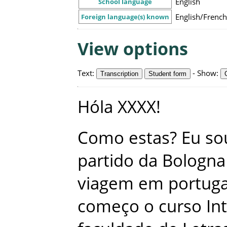
English
School language
English/French
Foreign language(s) known
View options
Text
:
-
Show
:
Transcription
Student form
Hóla
XXXX
!
Como
estas
?
Eu
so
partido
da
Bologna
viagem
em
portuga
começo
o
curso
In