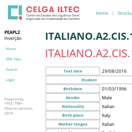
Home
|
Structu
PEAPL2
ITALIANO.A2.CIS.
Inserção
ITALIANO.A2.CIS.
Home
XML Files
Search
29/08/2016
Text date
Login
Student
01/03/1996
Birthdate
Male
Gender
Powered by
<TEI:TOK>
Italian
Nationality
Maarten Janssen,
2014-
Italy
Birth place
Italian
Mother tongue