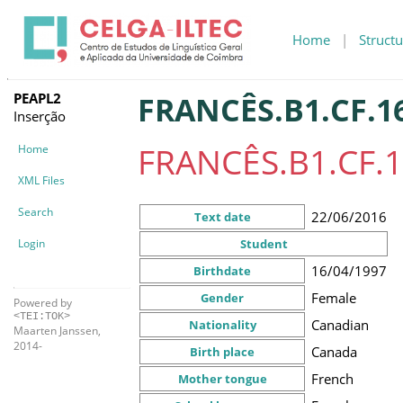
Home
|
Structu
PEAPL2
FRANCÊS.B1.CF.1
Inserção
FRANCÊS.B1.CF.1
Home
XML Files
Search
22/06/2016
Text date
Login
Student
16/04/1997
Birthdate
Female
Gender
Powered by
<TEI:TOK>
Canadian
Nationality
Maarten Janssen,
2014-
Canada
Birth place
French
Mother tongue