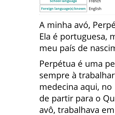
French
School language
English
Foreign language(s) known
A
minha
avó
,
Perp
Ela
é
portuguesa
,
m
meu
país
de
nasci
Perpétua
é
uma
pe
sempre
à
trabalhar
medecina
aqui
,
no
de
partir
para
o
Qu
avô
,
trabalhava
em