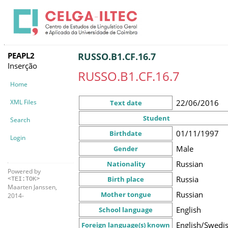
PEAPL2
RUSSO.B1.CF.16.7
Inserção
RUSSO.B1.CF.16.7
Home
XML Files
22/06/2016
Text date
Student
Search
01/11/1997
Birthdate
Login
Male
Gender
Russian
Nationality
Powered by
Russia
Birth place
<TEI:TOK>
Maarten Janssen,
Russian
Mother tongue
2014-
English
School language
English/Swedi
Foreign language(s) known