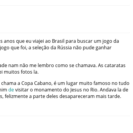
is
anos
que
eu
viajei
ao
Brasil
para
buscar
um
jogo
da
jogo
que
foi
,
a
seleção
da
Rússia
não
pude
ganhar
ade
nam
não
me
lembro
como
se
chamava
.
As
cataratas
ei
muitos
fotos
la
.
chama
a
Copa
Cabano
,
é
um
lugar
muito
famoso
no
tudo
mim
de
visitar
o
monamento
do
Jesus
no
Rio
.
Andava
la
de
s
,
felizmente
a
parte
deles
desapareceram
mais
tarde
.