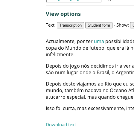
View options
Text
:
-
Show
:
Transcription
Student form
Actualmente
,
por
ter
uma
possibilidad
copa
do
Mundo
de
futebol
que
era
lá
n
infelizmente
.
Depois
do
jogo
nós
decidimos
ir
a
ver
são
num
lugar
onde
o
Brasil
,
o
Argenti
Depois
deste
viajamos
ao
Rio
que
eu
s
mundo
,
também
nadava
no
Oceano
At
atucarro
especial
,
mas
quando
chegue
Isso
foi
curta
,
mas
excessivamente
,
int
Download text