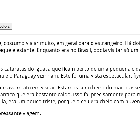
Colors
e
,
costumo
viajar
muito
,
em
geral
para
o
estrangeiro.
Há
do
aquele
estante
.
Enquanto
era
no
Brasil
,
podia
visitar
só
um
as
cataratas
do
Iguaça
que
ficam
perto
de
uma
pequena
cid
na
e
o
Paraguay
vizinham
.
Este
foi
uma
vista
espetacular
,
fiy
onhava
muito
em
visitar
.
Estamos
la
no
beiro
do
mar
que
se
lántico
que
era
bastante
caldo
.
Isso
foi
precisamente
para
i
la
,
era
um
pouco
triste
,
porque
o
ceu
era
cheio
com
nuven
eressante
viagem
.