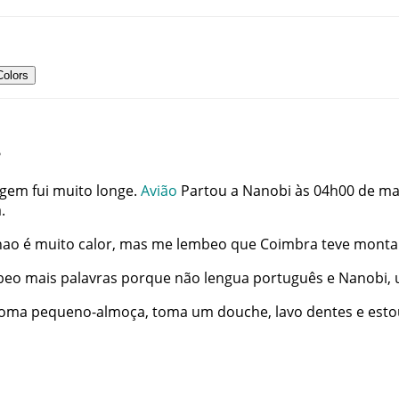
Colors
?
agem
fui
muito
longe
.
Avião
Partou
a
Nanobi
às
04h00
de
ma
a
.
nao
é
muito
calor
,
mas
me
lembeo
que
Coimbra
teve
monta
beo
mais
palavras
porque
não
lengua
português
e
Nanobi
,
toma
pequeno-almoça
,
toma
um
douche
,
lavo
dentes
e
esto