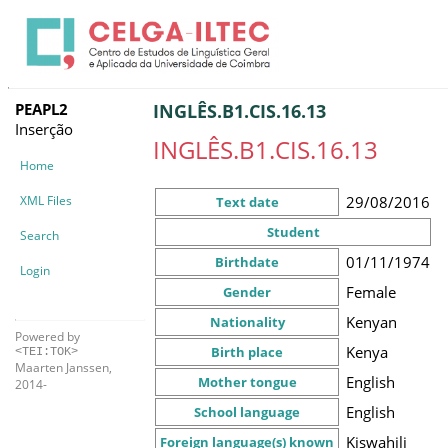
PEAPL2
INGLÊS.B1.CIS.16.13
Inserção
INGLÊS.B1.CIS.16.13
Home
XML Files
29/08/2016
Text date
Student
Search
01/11/1974
Birthdate
Login
Female
Gender
Kenyan
Nationality
Powered by
Kenya
Birth place
<TEI:TOK>
Maarten Janssen,
English
Mother tongue
2014-
English
School language
Kiswahili
Foreign language(s) known