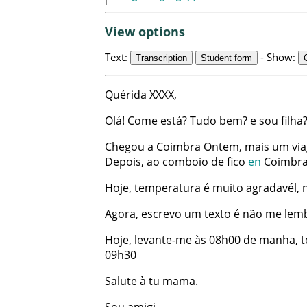
View options
Text
:
-
Show
:
Transcription
Student form
Quérida
XXXX
,
Olá
!
Come
está
?
Tudo
bem
?
e
sou
filha
Chegou
a
Coimbra
Ontem
,
mais
um
vi
Depois
,
ao
comboio
de
fico
en
Coimbr
Hoje
,
temperatura
é
muito
agradavél
,
Agora
,
escrevo
um
texto
é
não
me
lem
Hoje
,
levante-me
às
08h00
de
manha
,
09h30
Salute
à
tu
mama
.