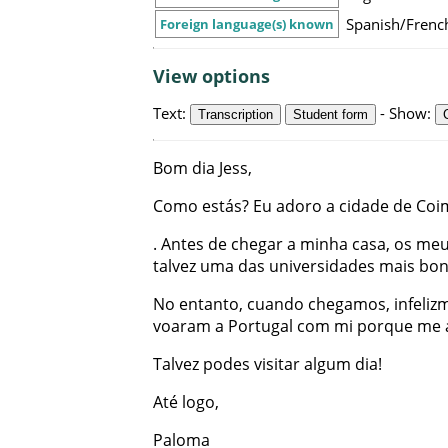
Spanish/Frenc
Foreign language(s) known
View options
Text
:
-
Show
:
Transcription
Student form
Bom
dia
Jess
,
Como
estás
?
Eu
adoro
a
cidade
de
Coi
.
Antes
de
chegar
a
minha
casa
,
os
meu
talvez
uma
das
universidades
mais
bon
No
entanto
,
cuando
chegamos
,
infeliz
voaram
a
Portugal
com
mi
porque
me
Talvez
podes
visitar
algum
dia
!
Até
logo
,
Paloma