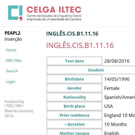
PEAPL2
INGLÊS.CIS.B1.11.16
Inserção
INGLÊS.CIS.B1.11.16
Home
XML Files
28/08/2016
Text date
Student
Search
14/05/1996
Birthdate
Login
Female
Gender
Spanish/Amer
Nationality
Powered by
USA
Birth place
<TEI:TOK>
Maarten Janssen,
England
10 Mo
Prior residence
2014-
10 Months
-- duration
English
Mother tongue