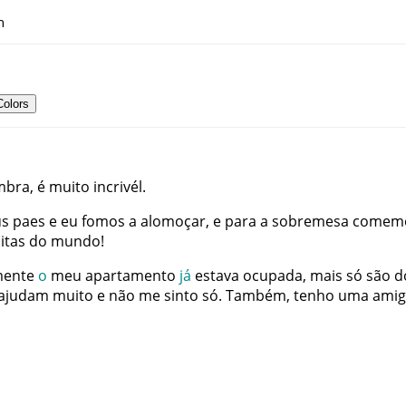
h
Colors
mbra
,
é
muito
incrivél
.
s
paes
e
eu
fomos
a
alomoçar
,
e
para
a
sobremesa
comem
itas
do
mundo
!
mente
o
meu
apartamento
já
estava
ocupada
,
mais
só
são
d
ajudam
muito
e
não
me
sinto
só
.
Também
,
tenho
uma
amig