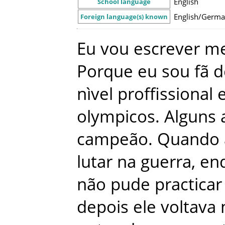
English
School language
English/Germ
Foreign language(s) known
Eu
vou
escrever
m
Porque
eu
sou
fã
d
nìvel
proffissional
olympicos
.
Alguns
campeão
.
Quando
lutar
na
guerra
,
en
não
pude
practicar
depois
ele
voltava