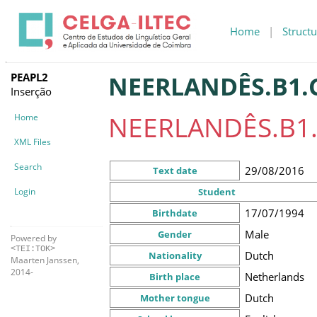
Home
|
Structu
PEAPL2
NEERLANDÊS.B1.C
Inserção
NEERLANDÊS.B1.
Home
XML Files
Search
29/08/2016
Text date
Login
Student
17/07/1994
Birthdate
Male
Gender
Powered by
<TEI:TOK>
Dutch
Nationality
Maarten Janssen,
2014-
Netherlands
Birth place
Dutch
Mother tongue