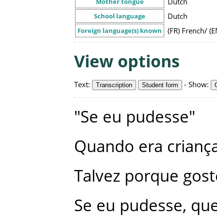
Dutch
Mother tongue
Dutch
School language
(FR) French/ (
Foreign language(s) known
View options
Text
:
-
Show
:
Transcription
Student form
"
Se
eu
pudesse
"
Quando
era
crianç
Talvez
porque
gost
Se
eu
pudesse
,
que