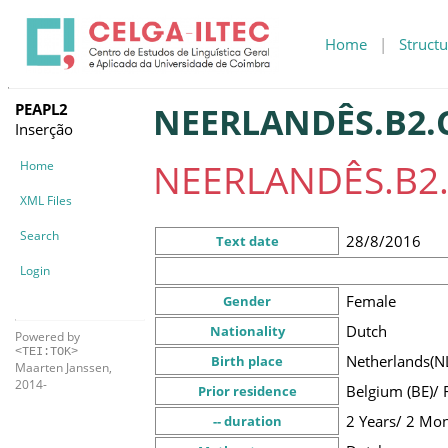
Home
|
Structu
PEAPL2
NEERLANDÊS.B2.C
Inserção
NEERLANDÊS.B2.C
Home
XML Files
Search
28/8/2016
Text date
Login
Female
Gender
Dutch
Nationality
Powered by
<TEI:TOK>
Netherlands(N
Birth place
Maarten Janssen,
2014-
Belgium (BE)/ 
Prior residence
2 Years/ 2 Mo
-- duration