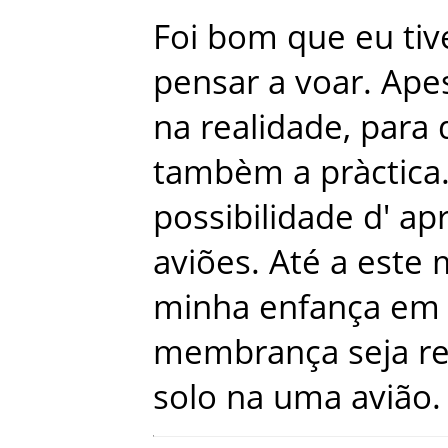
Foi
bom
que
eu
tiv
pensar
a
voar
.
Ape
na
realidade
,
para
tambèm
a
pràctica
possibilidade
d
'
ap
aviões
.
Até
a
este
minha
enfança
em
membrança
seja
r
solo
na
uma
avião
.